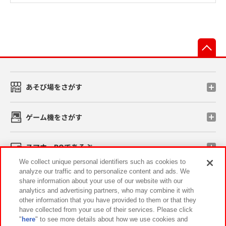
先
あそび場をさがす
ゲーム機をさがす
スマホ・PCであそぶ
We collect unique personal identifiers such as cookies to
analyze our traffic and to personalize content and ads. We
イベント・キャンペーン
share information about your use of our website with our
analytics and advertising partners, who may combine it with
other information that you have provided to them or that they
have collected from your use of their services. Please click
"
here
" to see more details about how we use cookies and
関連会社
サステナビリティ
サイトポリシー