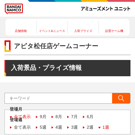
店舗情報
イベント&ニュース
入荷プライズ
設置ゲーム機
アピタ松任店ゲームコーナー
入荷景品・プライズ情報
登場月
全て表示
9月
8月
7月
6月
登場週
全て表示
5週
4週
3週
2週
1週