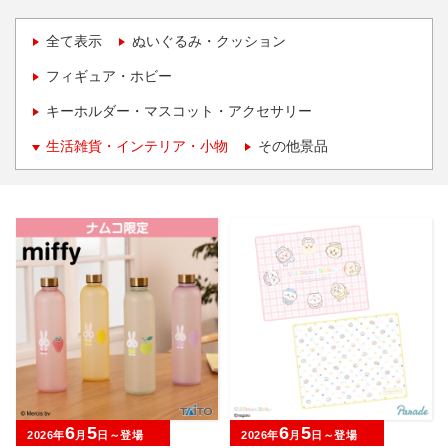
全て表示
ぬいぐるみ・クッション
フィギュア・ホビー
キーホルダー・マスコット・アクセサリー
生活雑貨・インテリア・小物
その他景品
6
5
6
5
2026年
月
日～登場
2026年
月
日～登場