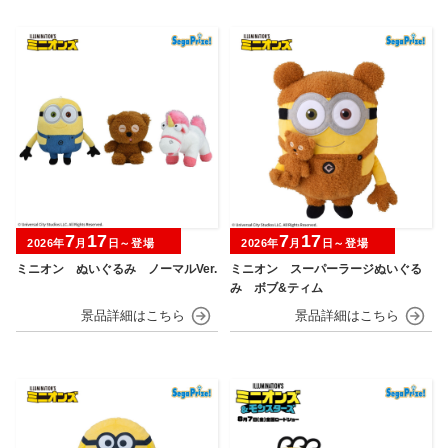
7
17
7
17
2026年
月
日～登場
2026年
月
日～登場
ミニオン ぬいぐるみ ノーマルVer.
ミニオン スーパーラージぬいぐる
み ボブ&ティム