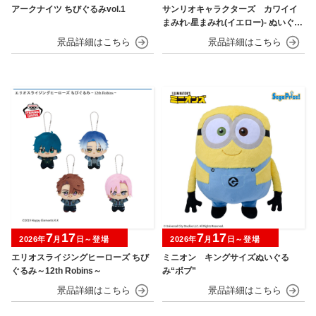
アークナイツ ちびぐるみvol.1
サンリオキャラクターズ カワイイ
まみれ-星まみれ(イエロー)- ぬいぐる
み
7
17
7
17
2026年
月
日～登場
2026年
月
日～登場
エリオスライジングヒーローズ ちび
ミニオン キングサイズぬいぐる
ぐるみ～12th Robins～
み“ボブ”