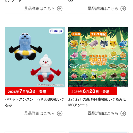
Cアソート
GJ
7
3
6
20
2026年
月第
週～登場
2026年
月
日～登場
パペットスンスン うきわBIGぬいぐ
わくわくの森 危険生物ぬいぐるみ L
るみ
MCアソート