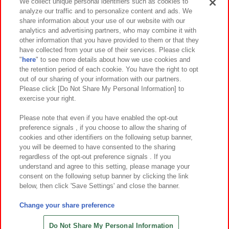
We collect unique personal identifiers such as cookies to
analyze our traffic and to personalize content and ads. We
イベント・キャンペーン
share information about your use of our website with our
analytics and advertising partners, who may combine it with
other information that you have provided to them or that they
have collected from your use of their services. Please click
"
here
" to see more details about how we use cookies and
関連会社
サステナビリティ
サイトポリシー
the retention period of each cookie. You have the right to opt
out of our sharing of your information with our partners.
プライバシーポリシー
ウェブアクセシビリティ方針と検証結果
Please click [Do Not Share My Personal Information] to
exercise your right.
お取引先さまとともに
食品のご提供について
カスタマーハラスメント対応方針
よくあるご質問・お問い合わせ
Please note that even if you have enabled the opt-out
preference signals , if you choose to allow the sharing of
cookies and other identifiers on the following setup banner,
you will be deemed to have consented to the sharing
regardless of the opt-out preference signals . If you
understand and agree to this setting, please manage your
consent on the following setup banner by clicking the link
below, then click 'Save Settings' and close the banner.
©Bandai Namco Amusement Inc.
©Bandai Namco Amusement Lab Inc.
Change your share preference
©Bandai Namco Experience Inc.
©HANAYASHIKI Co., Ltd. All Rights Reserved.
Do Not Share My Personal Information