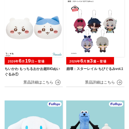
6
19
6
3
2026年
月
日～登場
2026年
月第
週～登場
ちいかわ もっちるおかお超BIGぬい
崩壊：スターレイル ちびぐるみvol.1
ぐるみ①