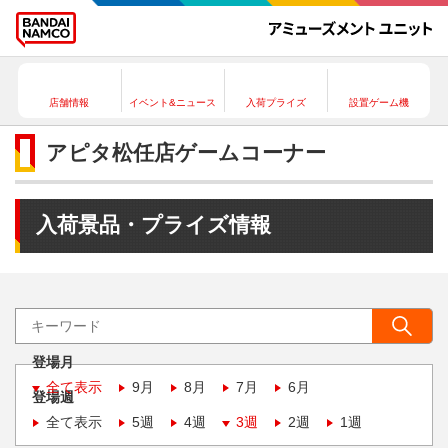
店舗情報
イベント&ニュース
入荷プライズ
設置ゲーム機
アピタ松任店ゲームコーナー
入荷景品・プライズ情報
登場月
全て表示
9月
8月
7月
6月
登場週
全て表示
5週
4週
3週
2週
1週