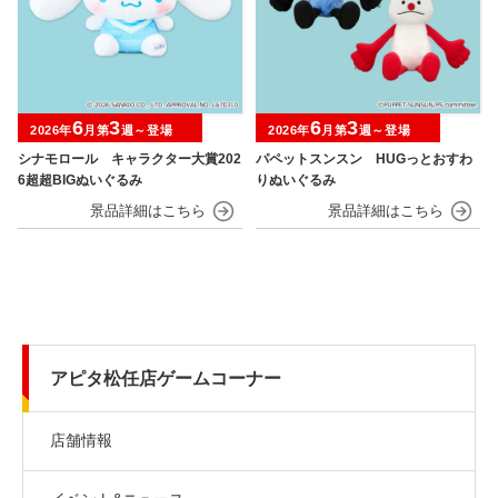
6
3
6
3
2026年
月第
週～登場
2026年
月第
週～登場
シナモロール キャラクター大賞202
パペットスンスン HUGっとおすわ
6超超BIGぬいぐるみ
りぬいぐるみ
アピタ松任店ゲームコーナー
店舗情報