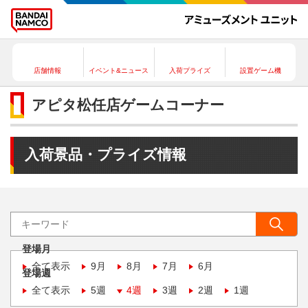
店舗情報
イベント&ニュース
入荷プライズ
設置ゲーム機
アピタ松任店ゲームコーナー
入荷景品・プライズ情報
登場月
全て表示
9月
8月
7月
6月
登場週
全て表示
5週
4週
3週
2週
1週