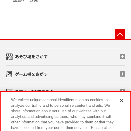
先
あそび場をさがす
ゲーム機をさがす
スマホ・PCであそぶ
We collect unique personal identifiers such as cookies to
analyze our traffic and to personalize content and ads. We
イベント・キャンペーン
share information about your use of our website with our
analytics and advertising partners, who may combine it with
other information that you have provided to them or that they
have collected from your use of their services. Please click