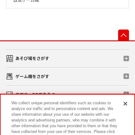
先
あそび場をさがす
ゲーム機をさがす
スマホ・PCであそぶ
We collect unique personal identifiers such as cookies to
analyze our traffic and to personalize content and ads. We
イベント・キャンペーン
share information about your use of our website with our
analytics and advertising partners, who may combine it with
other information that you have provided to them or that they
have collected from your use of their services. Please click