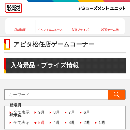
店舗情報
イベント&ニュース
入荷プライズ
設置ゲーム機
アピタ松任店ゲームコーナー
入荷景品・プライズ情報
登場月
全て表示
9月
8月
7月
6月
登場週
全て表示
5週
4週
3週
2週
1週