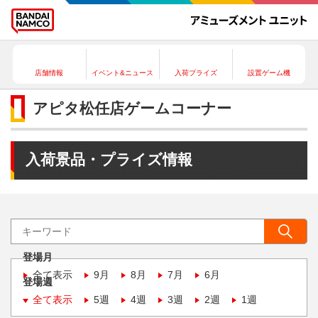
店舗情報
イベント&ニュース
入荷プライズ
設置ゲーム機
アピタ松任店ゲームコーナー
入荷景品・プライズ情報
登場月
全て表示
9月
8月
7月
6月
登場週
全て表示
5週
4週
3週
2週
1週