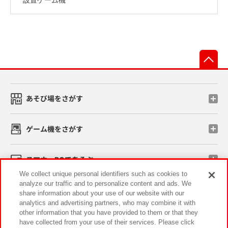
先
あそび場をさがす
ゲーム機をさがす
スマホ・PCであそぶ
We collect unique personal identifiers such as cookies to
analyze our traffic and to personalize content and ads. We
イベント・キャンペーン
share information about your use of our website with our
analytics and advertising partners, who may combine it with
other information that you have provided to them or that they
have collected from your use of their services. Please click