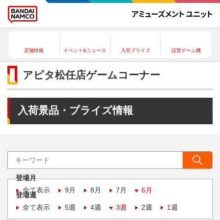
店舗情報
イベント&ニュース
入荷プライズ
設置ゲーム機
アピタ松任店ゲームコーナー
入荷景品・プライズ情報
登場月
全て表示
9月
8月
7月
6月
登場週
全て表示
5週
4週
3週
2週
1週