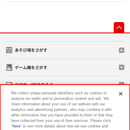
先
あそび場をさがす
ゲーム機をさがす
スマホ・PCであそぶ
We collect unique personal identifiers such as cookies to
analyze our traffic and to personalize content and ads. We
イベント・キャンペーン
share information about your use of our website with our
analytics and advertising partners, who may combine it with
other information that you have provided to them or that they
have collected from your use of their services. Please click
"
here
" to see more details about how we use cookies and
関連会社
サステナビリティ
サイトポリシー