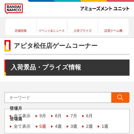
店舗情報
イベント&ニュース
入荷プライズ
設置ゲーム機
アピタ松任店ゲームコーナー
入荷景品・プライズ情報
登場月
全て表示
9月
8月
7月
6月
登場週
全て表示
5週
4週
3週
2週
1週