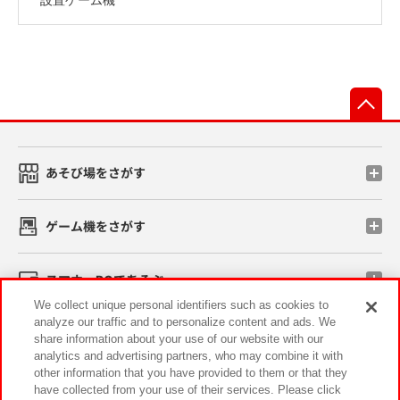
先
あそび場をさがす
ゲーム機をさがす
スマホ・PCであそぶ
We collect unique personal identifiers such as cookies to
analyze our traffic and to personalize content and ads. We
イベント・キャンペーン
share information about your use of our website with our
analytics and advertising partners, who may combine it with
other information that you have provided to them or that they
have collected from your use of their services. Please click