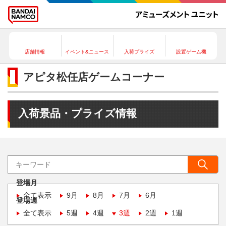
店舗情報
イベント&ニュース
入荷プライズ
設置ゲーム機
アピタ松任店ゲームコーナー
入荷景品・プライズ情報
登場月
全て表示
9月
8月
7月
6月
登場週
全て表示
5週
4週
3週
2週
1週