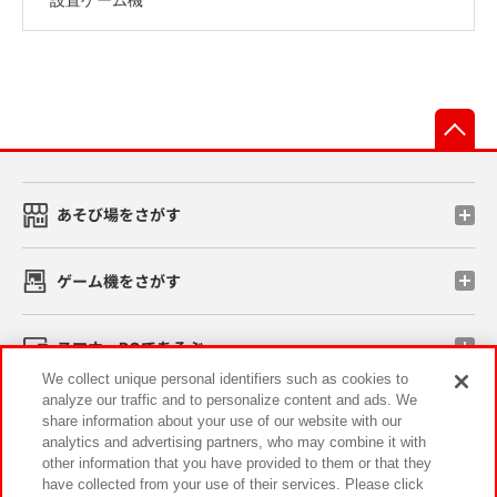
先
あそび場をさがす
ゲーム機をさがす
スマホ・PCであそぶ
We collect unique personal identifiers such as cookies to
analyze our traffic and to personalize content and ads. We
イベント・キャンペーン
share information about your use of our website with our
analytics and advertising partners, who may combine it with
other information that you have provided to them or that they
have collected from your use of their services. Please click