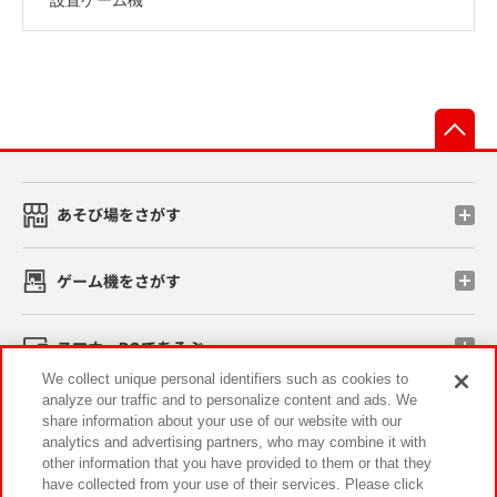
先
あそび場をさがす
ゲーム機をさがす
スマホ・PCであそぶ
We collect unique personal identifiers such as cookies to
analyze our traffic and to personalize content and ads. We
イベント・キャンペーン
share information about your use of our website with our
analytics and advertising partners, who may combine it with
other information that you have provided to them or that they
have collected from your use of their services. Please click