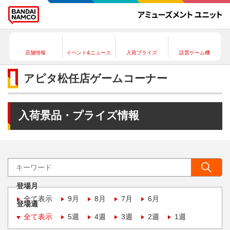
店舗情報
イベント&ニュース
入荷プライズ
設置ゲーム機
アピタ松任店ゲームコーナー
入荷景品・プライズ情報
登場月
全て表示
9月
8月
7月
6月
登場週
全て表示
5週
4週
3週
2週
1週