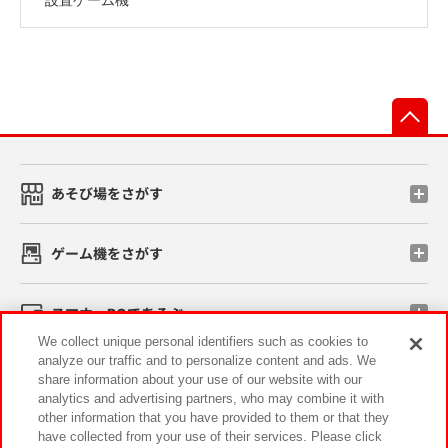
先
あそび場をさがす
ゲーム機をさがす
スマホ・PCであそぶ
We collect unique personal identifiers such as cookies to
analyze our traffic and to personalize content and ads. We
イベント・キャンペーン
share information about your use of our website with our
analytics and advertising partners, who may combine it with
other information that you have provided to them or that they
have collected from your use of their services. Please click