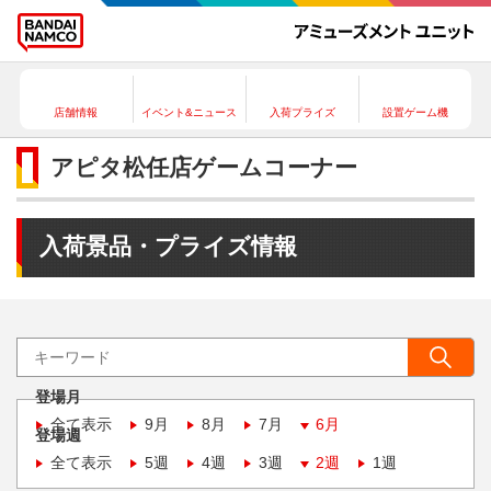
店舗情報
イベント&ニュース
入荷プライズ
設置ゲーム機
アピタ松任店ゲームコーナー
入荷景品・プライズ情報
登場月
全て表示
9月
8月
7月
6月
登場週
全て表示
5週
4週
3週
2週
1週