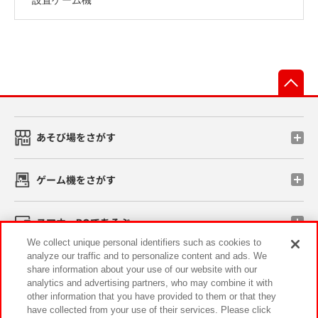
先
あそび場をさがす
ゲーム機をさがす
スマホ・PCであそぶ
We collect unique personal identifiers such as cookies to
analyze our traffic and to personalize content and ads. We
イベント・キャンペーン
share information about your use of our website with our
analytics and advertising partners, who may combine it with
other information that you have provided to them or that they
have collected from your use of their services. Please click