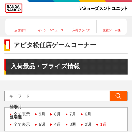
店舗情報
イベント&ニュース
入荷プライズ
設置ゲーム機
アピタ松任店ゲームコーナー
入荷景品・プライズ情報
登場月
全て表示
9月
8月
7月
6月
登場週
全て表示
5週
4週
3週
2週
1週