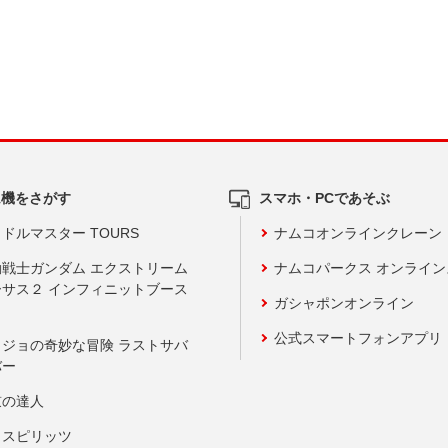
ム機をさがす
スマホ・PCであそぶ
ドルマスター TOURS
ナムコオンラインクレーン
動戦士ガンダム エクストリーム
ナムコパークス オンライ
ーサス２ インフィニットブース
ガシャポンオンライン
公式スマートフォンアプリ
ョジョの奇妙な冒険 ラストサバ
バー
鼓の達人
りスピリッツ