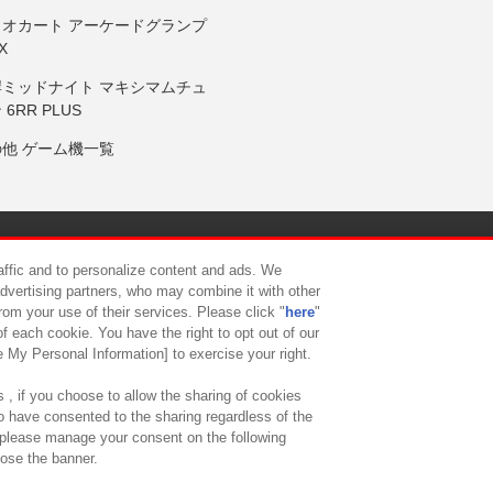
リオカート アーケードグランプ
X
岸ミッドナイト マキシマムチュ
 6RR PLUS
の他 ゲーム機一覧
サイトポリシー
プライバシーポリシー
ウェブアクセシビリティ方
raffic and to personalize content and ads. We
advertising partners, who may combine it with other
rom your use of their services. Please click "
here
"
供について
カスタマーハラスメント対応方針
よくあるご質問・
f each cookie. You have the right to opt out of our
e My Personal Information] to exercise your right.
 , if you choose to allow the sharing of cookies
to have consented to the sharing regardless of the
, please manage your consent on the following
lose the banner.
ndai Namco Amusement Lab Inc.
©Bandai Namco Experience Inc.
©HANAY