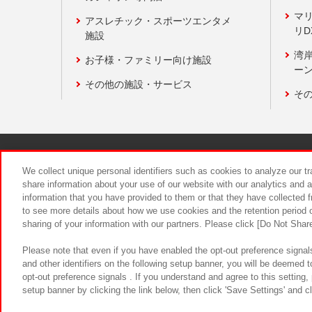
マ
アスレチック・スポーツエンタメ
リD
施設
湾
お子様・ファミリー向け施設
ーン
その他の施設・サービス
そ
関連会社
サステナビリティ
We collect unique personal identifiers such as cookies to analyze our t
share information about your use of our website with our analytics and 
information that you have provided to them or that they have collected f
食品のご提
to see more details about how we use cookies and the retention period o
sharing of your information with our partners. Please click [Do Not Shar
Please note that even if you have enabled the opt-out preference signals
and other identifiers on the following setup banner, you will be deemed 
opt-out preference signals . If you understand and agree to this setting
setup banner by clicking the link below, then click 'Save Settings' and c
©Bandai Namco Amusement Inc.
©Ba