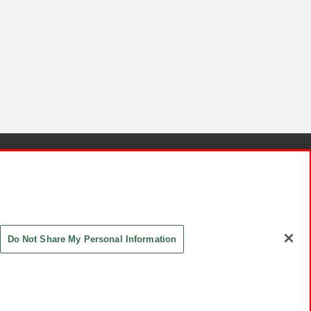
針と検証結果
お取引先さまとともに
お問い合わせ
Do Not Share My Personal Information
ASHIKI Co., Ltd. All Rights Reserved.