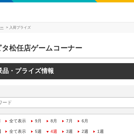
ー
入荷プライズ
ピタ松任店ゲームコーナー
景品・プライズ情報
月
全て表示
9月
8月
7月
6月
週
全て表示
5週
4週
3週
2週
1週