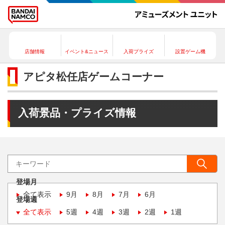
店舗情報
イベント&ニュース
入荷プライズ
設置ゲーム機
アピタ松任店ゲームコーナー
入荷景品・プライズ情報
登場月
全て表示
9月
8月
7月
6月
登場週
全て表示
5週
4週
3週
2週
1週