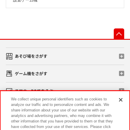
先
あそび場をさがす
ゲーム機をさがす
スマホ・PCであそぶ
We collect unique personal identifiers such as cookies to
analyze our traffic and to personalize content and ads. We
イベント・キャンペーン
share information about your use of our website with our
analytics and advertising partners, who may combine it with
other information that you have provided to them or that they
have collected from your use of their services. Please click