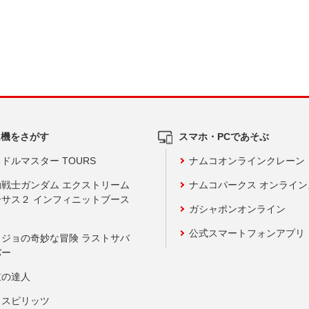
ム機をさがす
スマホ・PCであそぶ
ドルマスター TOURS
ナムコオンラインクレーン
動戦士ガンダム エクストリーム
ナムコパークス オンライ
ーサス２ インフィニットブース
ガシャポンオンライン
公式スマートフォンアプリ
ョジョの奇妙な冒険 ラストサバ
バー
鼓の達人
りスピリッツ