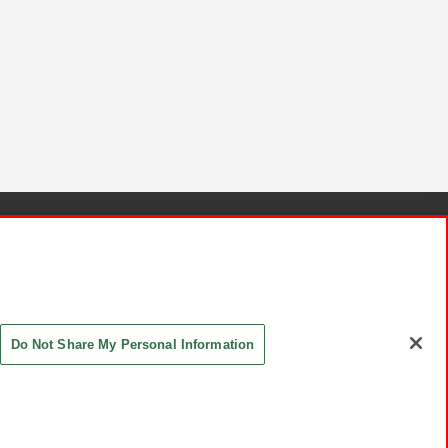
針と検証結果
お取引先さまとともに
お問い合わせ
Do Not Share My Personal Information
ASHIKI Co., Ltd. All Rights Reserved.