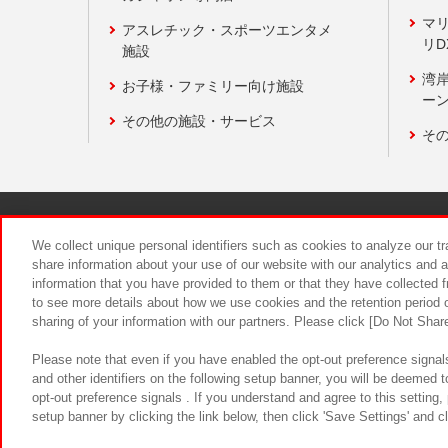
マ
アスレチック・スポーツエンタメ
リD
施設
湾
お子様・ファミリー向け施設
ーン
その他の施設・サービス
そ
関連会社
サステナビリティ
We collect unique personal identifiers such as cookies to analyze our t
share information about your use of our website with our analytics and 
information that you have provided to them or that they have collected f
食品のご提
to see more details about how we use cookies and the retention period o
sharing of your information with our partners. Please click [Do Not Shar
Please note that even if you have enabled the opt-out preference signals
and other identifiers on the following setup banner, you will be deemed 
opt-out preference signals . If you understand and agree to this setting
setup banner by clicking the link below, then click 'Save Settings' and c
©Bandai Namco Amusement Inc.
©Ba