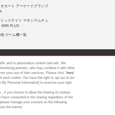
リオカート アーケードグランプ
X
岸ミッドナイト マキシマムチュ
 6RR PLUS
の他 ゲーム機一覧
サイトポリシー
プライバシーポリシー
ウェブアクセシビリティ方
raffic and to personalize content and ads. We
advertising partners, who may combine it with other
rom your use of their services. Please click "
here
"
供について
カスタマーハラスメント対応方針
よくあるご質問・
f each cookie. You have the right to opt out of our
e My Personal Information] to exercise your right.
 , if you choose to allow the sharing of cookies
to have consented to the sharing regardless of the
, please manage your consent on the following
lose the banner.
ndai Namco Amusement Lab Inc.
©Bandai Namco Experience Inc.
©HANAY