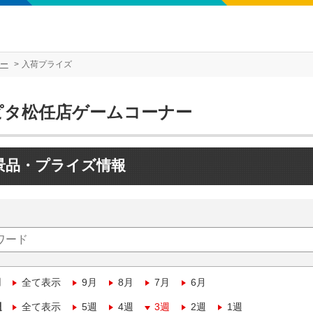
ー
入荷プライズ
ピタ松任店ゲームコーナー
景品・プライズ情報
月
全て表示
9月
8月
7月
6月
週
全て表示
5週
4週
3週
2週
1週