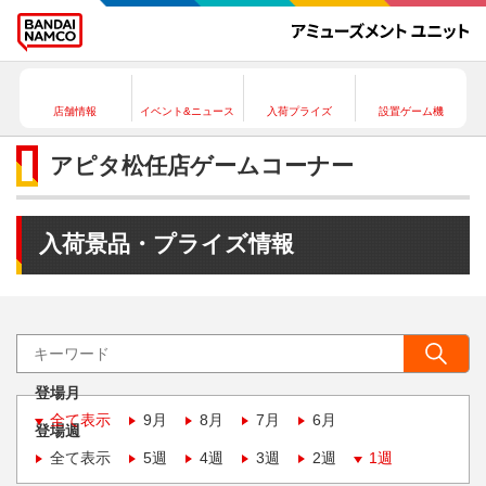
店舗情報
イベント&ニュース
入荷プライズ
設置ゲーム機
アピタ松任店ゲームコーナー
入荷景品・プライズ情報
登場月
全て表示
9月
8月
7月
6月
登場週
全て表示
5週
4週
3週
2週
1週