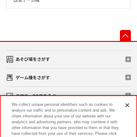
先
あそび場をさがす
ゲーム機をさがす
スマホ・PCであそぶ
We collect unique personal identifiers such as cookies to
analyze our traffic and to personalize content and ads. We
イベント・キャンペーン
share information about your use of our website with our
analytics and advertising partners, who may combine it with
other information that you have provided to them or that they
have collected from your use of their services. Please click