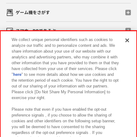
ゲーム機をさがす
スマホ・PCであそぶ
We collect unique personal identifiers such as cookies to
analyze our traffic and to personalize content and ads. We
イベント・キャンペーン
share information about your use of our website with our
analytics and advertising partners, who may combine it with
other information that you have provided to them or that they
have collected from your use of their services. Please click
"
here
" to see more details about how we use cookies and
関連会社
サステナビリティ
サイトポリシー
the retention period of each cookie. You have the right to opt
out of our sharing of your information with our partners.
プライバシーポリシー
ウェブアクセシビリティ方針と検証結果
Please click [Do Not Share My Personal Information] to
exercise your right.
お取引先さまとともに
食品のご提供について
カスタマーハラスメント対応方針
よくあるご質問・お問い合わせ
Please note that even if you have enabled the opt-out
preference signals , if you choose to allow the sharing of
cookies and other identifiers on the following setup banner,
you will be deemed to have consented to the sharing
regardless of the opt-out preference signals . If you