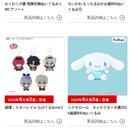
わくわくの森 危険生物ぬいぐるみ L
ちいかわ もっちるおかお超BIGぬい
MCアソート
ぐるみ①
6
3
6
3
2026年
月第
週～登場
2026年
月第
週～登場
崩壊：スターレイル ちびぐるみvol.1
シナモロール キャラクター大賞202
6超超BIGぬいぐるみ