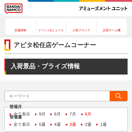
店舗情報
イベント&ニュース
入荷プライズ
設置ゲーム機
アピタ松任店ゲームコーナー
入荷景品・プライズ情報
登場月
全て表示
9月
8月
7月
6月
登場週
全て表示
5週
4週
3週
2週
1週