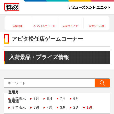
店舗情報
イベント&ニュース
入荷プライズ
設置ゲーム機
アピタ松任店ゲームコーナー
入荷景品・プライズ情報
登場月
全て表示
9月
8月
7月
6月
登場週
全て表示
5週
4週
3週
2週
1週