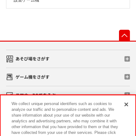
先
あそび場をさがす
ゲーム機をさがす
スマホ・PCであそぶ
We collect unique personal identifiers such as cookies to
analyze our traffic and to personalize content and ads. We
イベント・キャンペーン
share information about your use of our website with our
analytics and advertising partners, who may combine it with
other information that you have provided to them or that they
have collected from your use of their services. Please click