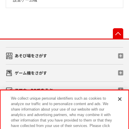
先
あそび場をさがす
ゲーム機をさがす
スマホ・PCであそぶ
We collect unique personal identifiers such as cookies to
analyze our traffic and to personalize content and ads. We
イベント・キャンペーン
share information about your use of our website with our
analytics and advertising partners, who may combine it with
other information that you have provided to them or that they
have collected from your use of their services. Please click