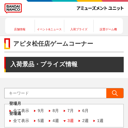
店舗情報
イベント&ニュース
入荷プライズ
設置ゲーム機
アピタ松任店ゲームコーナー
入荷景品・プライズ情報
登場月
全て表示
9月
8月
7月
6月
登場週
全て表示
5週
4週
3週
2週
1週