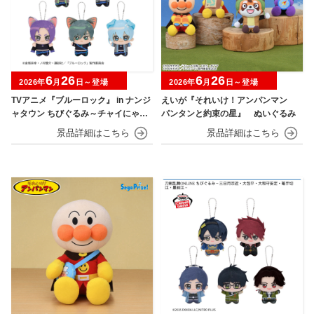
6
26
6
26
2026年
月
日～登場
2026年
月
日～登場
TVアニメ『ブルーロック』 in ナンジ
えいが『それいけ！アンパンマン
ャタウン ちびぐるみ～チャイにゃFe
パンタンと約束の星』 ぬいぐるみ
s～