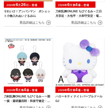
6
26
6
4
2026年
月
日～登場
2026年
月第
週～登場
それいけ！アンパンマン ポシェッ
刀剣乱舞ONLINE ちびぐるみ～三日
ト小物入れぬいぐるみLL
月宗近・大包平・大和守安定・篭手
切江・豊前江～
6
4
6
4
2026年
月第
週～登場
2026年
月第
週～登場
刀剣乱舞ONLINE ちびぐるみ～一期
ハローキティ ナイトパープルドール
一振・薬研藤四郎・和泉守兼定・堀
GJ
川国広・鶴丸国永～