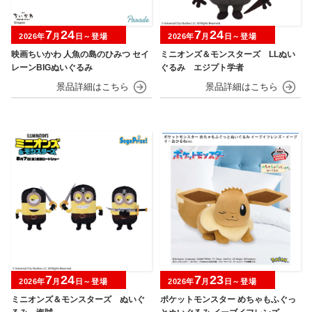
7
24
7
24
2026年
月
日～登場
2026年
月
日～登場
映画ちいかわ 人魚の島のひみつ セイ
ミニオンズ＆モンスターズ LLぬい
レーンBIGぬいぐるみ
ぐるみ エジプト学者
7
24
7
23
2026年
月
日～登場
2026年
月
日～登場
ミニオンズ＆モンスターズ ぬいぐ
ポケットモンスター めちゃもふぐっ