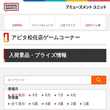
店舗情報
イベント&ニュース
入荷プライズ
設置ゲーム機
アピタ松任店ゲームコーナー
入荷景品・プライズ情報
登場月
全て表示
9月
8月
7月
6月
登場週
全て表示
5週
4週
3週
2週
1週