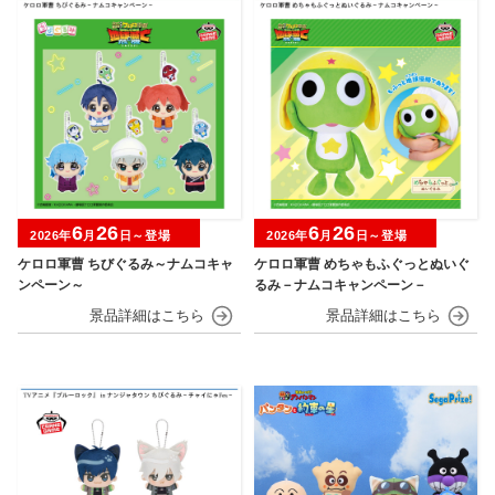
6
26
6
26
2026年
月
日～登場
2026年
月
日～登場
ケロロ軍曹 ちびぐるみ～ナムコキャ
ケロロ軍曹 めちゃもふぐっとぬいぐ
ンペーン～
るみ－ナムコキャンペーン－