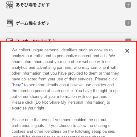
あそび場をさがす
ゲーム機をさがす
スマホ・PCであそぶ
We collect unique personal identifiers such as cookies to
analyze our traffic and to personalize content and ads. We
イベント・キャンペーン
share information about your use of our website with our
analytics and advertising partners, who may combine it with
other information that you have provided to them or that they
have collected from your use of their services. Please click
"
here
" to see more details about how we use cookies and
関連会社
サステナビリティ
サイトポリシー
the retention period of each cookie. You have the right to opt
out of our sharing of your information with our partners.
プライバシーポリシー
ウェブアクセシビリティ方針と検証結果
Please click [Do Not Share My Personal Information] to
exercise your right.
お取引先さまとともに
食品のご提供について
カスタマーハラスメント対応方針
よくあるご質問・お問い合わせ
Please note that even if you have enabled the opt-out
preference signals , if you choose to allow the sharing of
cookies and other identifiers on the following setup banner,