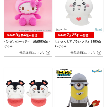
8
4
7
25
2026年
月第
週～登場
2026年
月
日～登場
パンダ ハローキティ 超超BIGぬい
じいさんとアザラシ クリオネBIGぬ
ぐるみ
いぐるみ