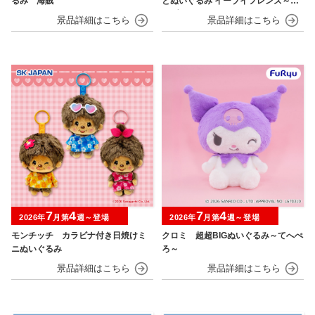
るみ 海賊
とぬいぐるみ イーブイフレンズ～イ
ーブイ～おひるねver.
7
4
7
4
2026年
月第
週～登場
2026年
月第
週～登場
モンチッチ カラビナ付き日焼けミ
クロミ 超超BIGぬいぐるみ～てへぺ
ニぬいぐるみ
ろ～