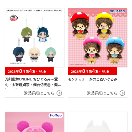
8
4
8
4
2026年
月第
週～登場
2026年
月第
週～登場
刀剣乱舞ONLINE ちびぐるみ～鶯
モンチッチ きのこぬいぐるみ
丸・太鼓鐘貞宗・燭台切光忠・髭
切・膝丸～