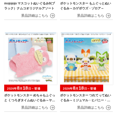
mojojojo マスコットぬいぐるみ9(ブ
ポケットモンスター もふぐっとぬい
ラック）ナムコオリジナルアソート
ぐるみ～カゲボウズ・ゾロア～
8
18
8
18
2026年
月
日～登場
2026年
月
日～登場
ポケットモンスター めちゃもふぐっ
ポケットモンスター つれてってぬい
と くつろぎタイムぬいぐるみ～ヤド
ぐるみ～ミジュマル・ヒバニー・ニ
ン～
ャオハ～