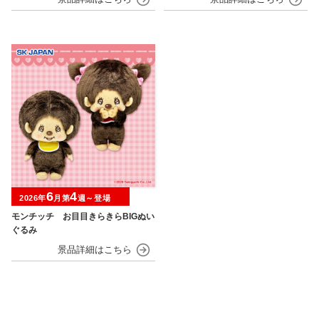
6
4
2026年
月第
週～登場
モンチッチ お目目きらきらBIGぬい
ぐるみ