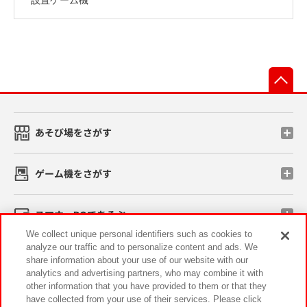
先
あそび場をさがす
ゲーム機をさがす
スマホ・PCであそぶ
We collect unique personal identifiers such as cookies to
analyze our traffic and to personalize content and ads. We
イベント・キャンペーン
share information about your use of our website with our
analytics and advertising partners, who may combine it with
other information that you have provided to them or that they
have collected from your use of their services. Please click