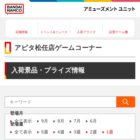
店舗情報
イベント&ニュース
入荷プライズ
設置ゲーム機
アピタ松任店ゲームコーナー
入荷景品・プライズ情報
登場月
全て表示
9月
8月
7月
6月
登場週
全て表示
5週
4週
3週
2週
1週