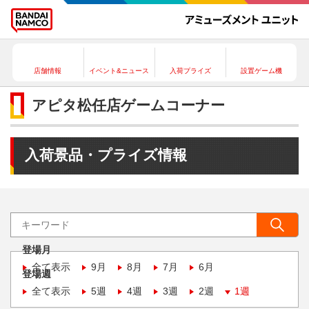
店舗情報
イベント&ニュース
入荷プライズ
設置ゲーム機
アピタ松任店ゲームコーナー
入荷景品・プライズ情報
登場月
全て表示
9月
8月
7月
6月
登場週
全て表示
5週
4週
3週
2週
1週