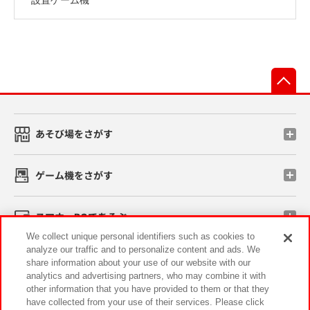
先
あそび場をさがす
ゲーム機をさがす
スマホ・PCであそぶ
We collect unique personal identifiers such as cookies to
analyze our traffic and to personalize content and ads. We
イベント・キャンペーン
share information about your use of our website with our
analytics and advertising partners, who may combine it with
other information that you have provided to them or that they
have collected from your use of their services. Please click