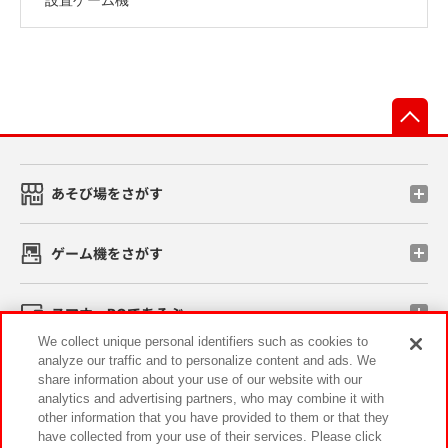
先
あそび場をさがす
ゲーム機をさがす
スマホ・PCであそぶ
We collect unique personal identifiers such as cookies to
analyze our traffic and to personalize content and ads. We
イベント・キャンペーン
share information about your use of our website with our
analytics and advertising partners, who may combine it with
other information that you have provided to them or that they
have collected from your use of their services. Please click