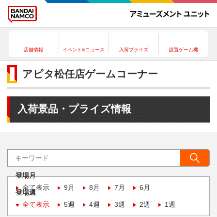
店舗情報
イベント&ニュース
入荷プライズ
設置ゲーム機
アピタ松任店ゲームコーナー
入荷景品・プライズ情報
登場月
全て表示
9月
8月
7月
6月
登場週
全て表示
5週
4週
3週
2週
1週