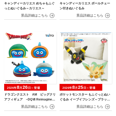
キャンディーカリエス めちゃもふぐ
キャンディーカリエス ボールチェー
っとぬいぐるみ～カリエス～
ン付きぬいぐるみ
8
26
8
25
2026年
月
日～登場
2026年
月
日～登場
ドラゴンクエスト AM ビッグクリ
ポケットモンスター もふぐっとぬい
アフィギュア ~DQⅦ Reimagined
ぐるみ イーブイフレンズ～ブラッキ
発売記念編~
ー・リーフィア～おひるねver.