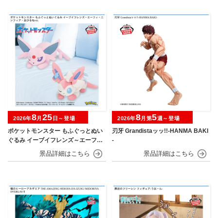
8
25
8
5
2026年
月
日～登場
2026年
月第
週～登場
ポケットモンスター もふぐっとぬい
刃牙 Grandistaッッ!!-HANMA BAKI
ぐるみ イーブイフレンズ～エーフ
-
ィ・ニンフィア～おひるねver.