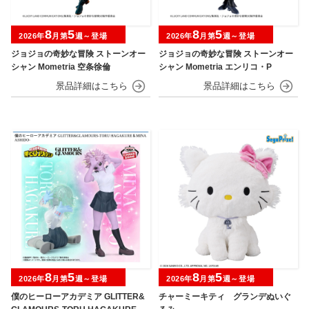
8
5
8
5
2026年
月第
週～登場
2026年
月第
週～登場
ジョジョの奇妙な冒険 ストーンオー
ジョジョの奇妙な冒険 ストーンオー
シャン Mometria 空条徐倫
シャン Mometria エンリコ・P
8
5
8
5
2026年
月第
週～登場
2026年
月第
週～登場
僕のヒーローアカデミア GLITTER&
チャーミーキティ グランデぬいぐ