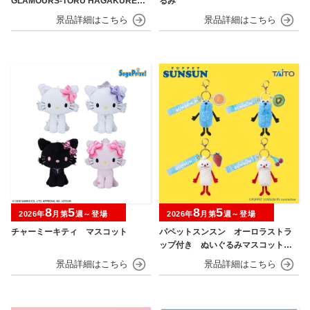
GLAMOURS-TORU HAGAKURE＆
るみ
MINA ASHIDO-
8
5
8
5
2026年
月第
週～登場
2026年
月第
週～登場
チャーミーキティ マスコット
パペットスンスン オーロラストラ
ップ付き ぬいぐるみマスコット
フルーツver.