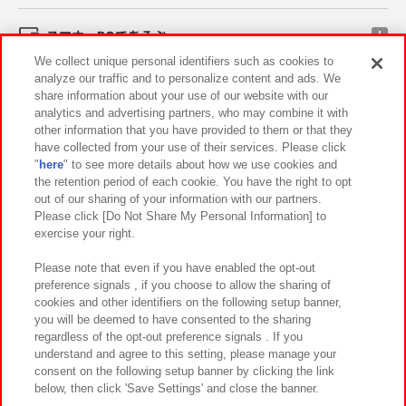
スマホ・PCであそぶ
We collect unique personal identifiers such as cookies to
analyze our traffic and to personalize content and ads. We
イベント・キャンペーン
share information about your use of our website with our
analytics and advertising partners, who may combine it with
other information that you have provided to them or that they
have collected from your use of their services. Please click
"
here
" to see more details about how we use cookies and
関連会社
サステナビリティ
サイトポリシー
the retention period of each cookie. You have the right to opt
out of our sharing of your information with our partners.
プライバシーポリシー
ウェブアクセシビリティ方針と検証結果
Please click [Do Not Share My Personal Information] to
exercise your right.
お取引先さまとともに
食品のご提供について
カスタマーハラスメント対応方針
よくあるご質問・お問い合わせ
Please note that even if you have enabled the opt-out
preference signals , if you choose to allow the sharing of
cookies and other identifiers on the following setup banner,
you will be deemed to have consented to the sharing
regardless of the opt-out preference signals . If you
understand and agree to this setting, please manage your
consent on the following setup banner by clicking the link
below, then click 'Save Settings' and close the banner.
©Bandai Namco Amusement Inc.