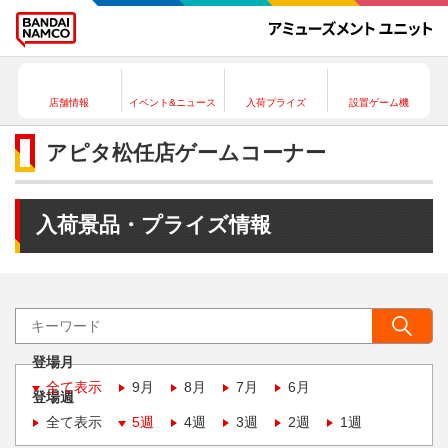
店舗情報
イベント&ニュース
入荷プライズ
設置ゲーム機
アピタ松任店ゲームコーナー
入荷景品・プライズ情報
登場月
全て表示
9月
8月
7月
6月
登場週
全て表示
5週
4週
3週
2週
1週