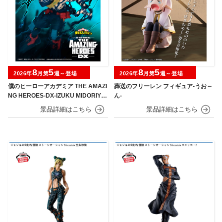
8
5
8
5
2026年
月第
週～登場
2026年
月第
週～登場
僕のヒーローアカデミア THE AMAZI
葬送のフリーレン フィギュア-うお～
NG HEROES-DX-IZUKU MIDORIYA
ん-
OVERLAY Ⅱ