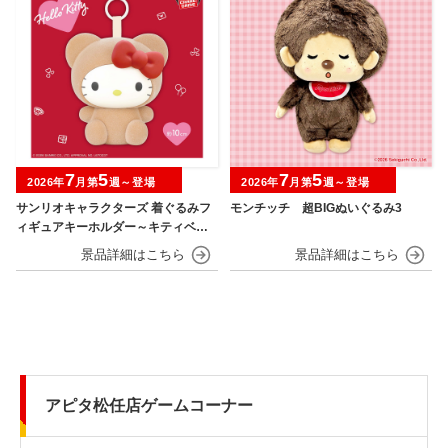
7
5
7
5
2026年
月第
週～登場
2026年
月第
週～登場
サンリオキャラクターズ 着ぐるみフ
モンチッチ 超BIGぬいぐるみ3
ィギュアキーホルダー～キティベアv
er.～
アピタ松任店ゲームコーナー