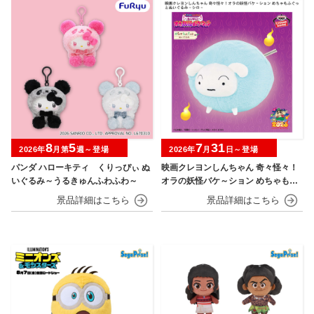
8
5
7
31
2026年
月第
週～登場
2026年
月
日～登場
パンダ ハローキティ くりっぴぃ ぬ
映画クレヨンしんちゃん 奇々怪々！
いぐるみ～うるきゅんふわふわ～
オラの妖怪バケ～ション めちゃもふ
ぐっとぬいぐるみ シロ