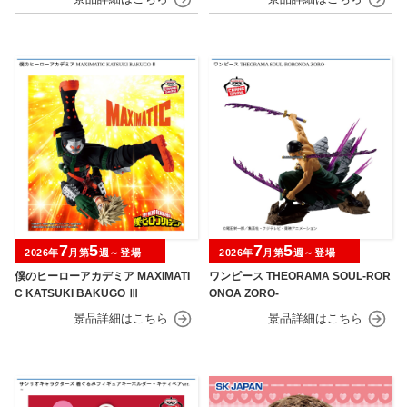
7
5
7
5
2026年
月第
週～登場
2026年
月第
週～登場
僕のヒーローアカデミア MAXIMATI
ワンピース THEORAMA SOUL-ROR
C KATSUKI BAKUGO Ⅲ
ONOA ZORO-