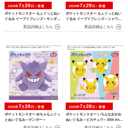
7
29
7
29
2026年
月
日～登場
2026年
月
日～登場
ポケットモンスター もふぐっとぬい
ポケットモンスター もふぐっとぬい
ぐるみ イーブイフレンズ～サンダー
ぐるみ イーブイフレンズ～シャワー
ス・ブースター～おひるねver.
ズ・グレイシア～おひるねver.
7
28
7
28
2026年
月
日～登場
2026年
月
日～登場
ポケットモンスター めちゃもふぐっ
ポケットモンスター いろんなおかお
とぬいぐるみ～ゲンガー～
ぬいぐるみ～ピカチュウ～30th Anni
versary