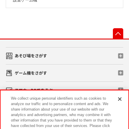
先
あそび場をさがす
ゲーム機をさがす
スマホ・PCであそぶ
We collect unique personal identifiers such as cookies to
analyze our traffic and to personalize content and ads. We
イベント・キャンペーン
share information about your use of our website with our
analytics and advertising partners, who may combine it with
other information that you have provided to them or that they
have collected from your use of their services. Please click