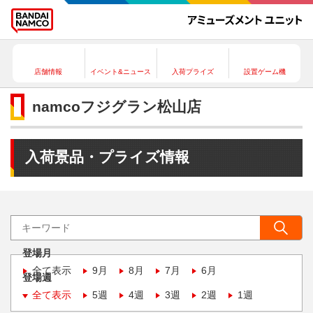
店舗情報
イベント&ニュース
入荷プライズ
設置ゲーム機
namcoフジグラン松山店
入荷景品・プライズ情報
登場月
全て表示
9月
8月
7月
6月
登場週
全て表示
5週
4週
3週
2週
1週