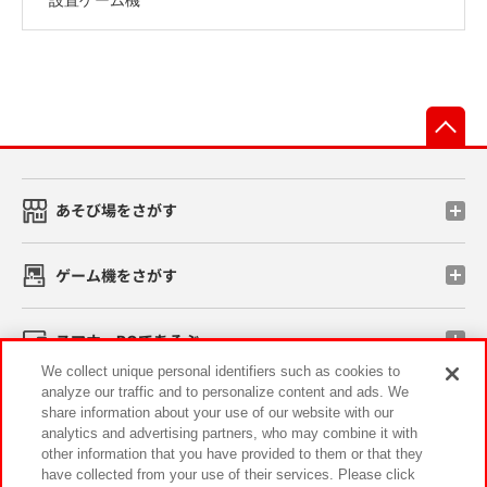
先
あそび場をさがす
ゲーム機をさがす
スマホ・PCであそぶ
We collect unique personal identifiers such as cookies to
analyze our traffic and to personalize content and ads. We
イベント・キャンペーン
share information about your use of our website with our
analytics and advertising partners, who may combine it with
other information that you have provided to them or that they
have collected from your use of their services. Please click