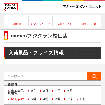
店舗情報
イベント&ニュース
入荷プライズ
設置ゲーム機
namcoフジグラン松山店
入荷景品・プライズ情報
登場月
全て表示
9月
8月
7月
6月
登場週
全て表示
5週
4週
3週
2週
1週