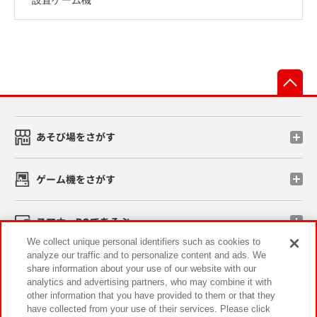
先
あそび場をさがす
ゲーム機をさがす
スマホ・PCであそぶ
We collect unique personal identifiers such as cookies to
analyze our traffic and to personalize content and ads. We
イベント・キャンペーン
share information about your use of our website with our
analytics and advertising partners, who may combine it with
other information that you have provided to them or that they
have collected from your use of their services. Please click