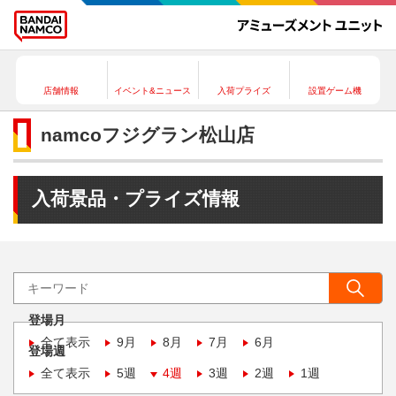
店舗情報
イベント&ニュース
入荷プライズ
設置ゲーム機
namcoフジグラン松山店
入荷景品・プライズ情報
登場月
全て表示
9月
8月
7月
6月
登場週
全て表示
5週
4週
3週
2週
1週