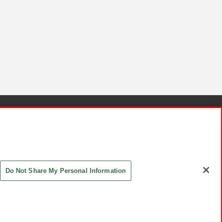
針と検証結果
お取引先さまとともに
お問い合わせ
Do Not Share My Personal Information
ASHIKI Co., Ltd. All Rights Reserved.