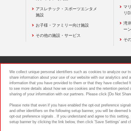
マ
アスレチック・スポーツエンタメ
リD
施設
湾
お子様・ファミリー向け施設
ーン
その他の施設・サービス
そ
関連会社
サステナビリティ
We collect unique personal identifiers such as cookies to analyze our t
share information about your use of our website with our analytics and 
information that you have provided to them or that they have collected f
食品のご提
to see more details about how we use cookies and the retention period o
sharing of your information with our partners. Please click [Do Not Shar
Please note that even if you have enabled the opt-out preference signals
and other identifiers on the following setup banner, you will be deemed 
opt-out preference signals . If you understand and agree to this setting
setup banner by clicking the link below, then click 'Save Settings' and c
©Bandai Namco Amusement Inc.
©Ba