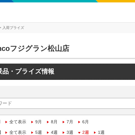
入荷プライズ
mcoフジグラン松山店
景品・プライズ情報
月
全て表示
9月
8月
7月
6月
週
全て表示
5週
4週
3週
2週
1週