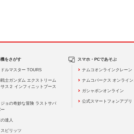
ム機をさがす
スマホ・PCであそぶ
ドルマスター TOURS
ナムコオンラインクレーン
動戦士ガンダム エクストリーム
ナムコパークス オンライ
ーサス２ インフィニットブース
ガシャポンオンライン
公式スマートフォンアプリ
ョジョの奇妙な冒険 ラストサバ
バー
鼓の達人
りスピリッツ