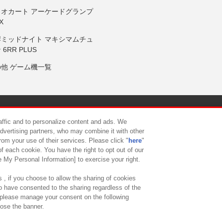
リオカート アーケードグランプ
X
岸ミッドナイト マキシマムチュ
 6RR PLUS
の他 ゲーム機一覧
サイトポリシー
プライバシーポリシー
ウェブアクセシビリティ方
raffic and to personalize content and ads. We
advertising partners, who may combine it with other
rom your use of their services. Please click "
here
"
供について
カスタマーハラスメント対応方針
よくあるご質問・
f each cookie. You have the right to opt out of our
e My Personal Information] to exercise your right.
 , if you choose to allow the sharing of cookies
to have consented to the sharing regardless of the
, please manage your consent on the following
lose the banner.
ndai Namco Amusement Lab Inc.
©Bandai Namco Experience Inc.
©HANAY