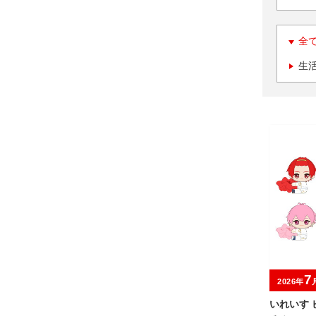
全
生
7
2026年
いれいす