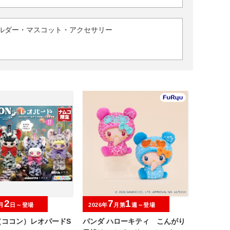
ルダー・マスコット・アクセサリー
2
7
1
月
日～登場
2026年
月第
週～登場
（ココン）レオパードS
パンダ ハローキティ こんがり