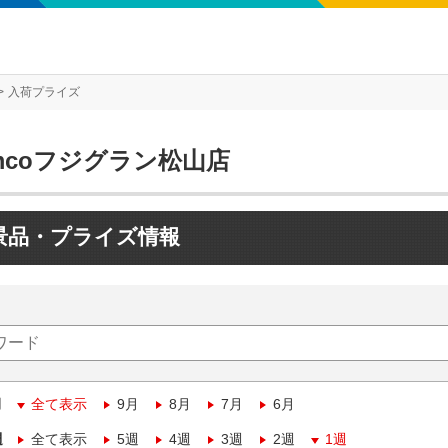
入荷プライズ
mcoフジグラン松山店
景品・プライズ情報
月
全て表示
9月
8月
7月
6月
週
全て表示
5週
4週
3週
2週
1週