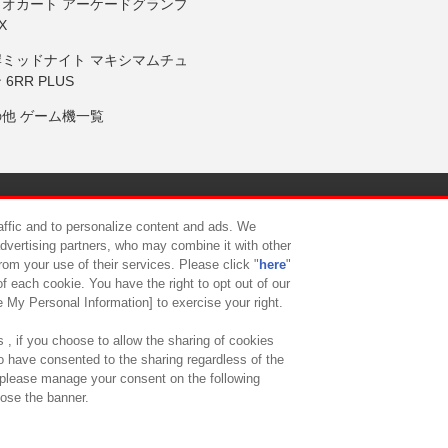
リオカート アーケードグランプ
X
岸ミッドナイト マキシマムチュ
 6RR PLUS
の他 ゲーム機一覧
サイトポリシー
プライバシーポリシー
ウェブアクセシビリティ方
raffic and to personalize content and ads. We
advertising partners, who may combine it with other
rom your use of their services. Please click "
here
"
供について
カスタマーハラスメント対応方針
よくあるご質問・
f each cookie. You have the right to opt out of our
e My Personal Information] to exercise your right.
 , if you choose to allow the sharing of cookies
to have consented to the sharing regardless of the
, please manage your consent on the following
lose the banner.
ndai Namco Amusement Lab Inc.
©Bandai Namco Experience Inc.
©HANAY