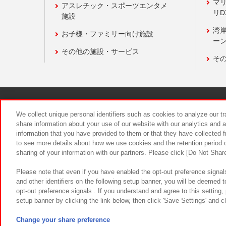
マ
アスレチック・スポーツエンタメ
リD
施設
湾
お子様・ファミリー向け施設
ーン
その他の施設・サービス
そ
関連会社
サステナビリティ
We collect unique personal identifiers such as cookies to analyze our t
share information about your use of our website with our analytics and 
information that you have provided to them or that they have collected f
食品のご提
to see more details about how we use cookies and the retention period o
sharing of your information with our partners. Please click [Do Not Shar
Please note that even if you have enabled the opt-out preference signals
and other identifiers on the following setup banner, you will be deemed 
opt-out preference signals . If you understand and agree to this setting
setup banner by clicking the link below, then click 'Save Settings' and c
©Bandai Namco Amusement Inc.
©Ba
Change your share preference