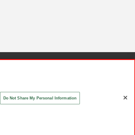
針と検証結果
お取引先さまとともに
お問い合わせ
Do Not Share My Personal Information
ASHIKI Co., Ltd. All Rights Reserved.