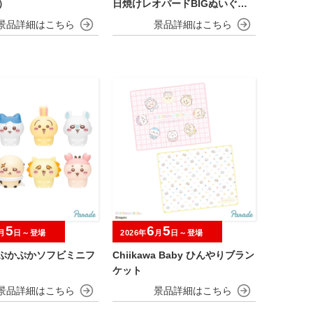
）
日焼けレオパードBIGぬいぐる
み
5
6
5
月
日～登場
2026年
月
日～登場
 ぷかぷかソフビミニフ
Chiikawa Baby ひんやりブラン
ケット