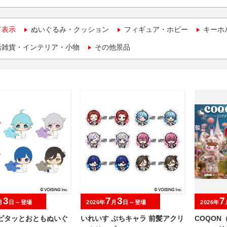
て表示
ぬいぐるみ・クッション
フィギュア・ホビー
キーホ
活雑貨・インテリア・小物
その他景品
3
7
3
7
月
日～登場
2026年
月
日～登場
2026年
 ピタッとおともぬいぐ
いれいす ぷちキャラ 前髪アクリ
COQON