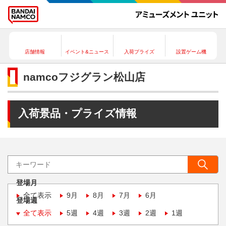
店舗情報
イベント&ニュース
入荷プライズ
設置ゲーム機
namcoフジグラン松山店
入荷景品・プライズ情報
登場月
全て表示
9月
8月
7月
6月
登場週
全て表示
5週
4週
3週
2週
1週