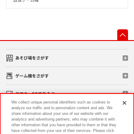
先
あそび場をさがす
ゲーム機をさがす
スマホ・PCであそぶ
We collect unique personal identifiers such as cookies to
analyze our traffic and to personalize content and ads. We
イベント・キャンペーン
share information about your use of our website with our
analytics and advertising partners, who may combine it with
other information that you have provided to them or that they
have collected from your use of their services. Please click