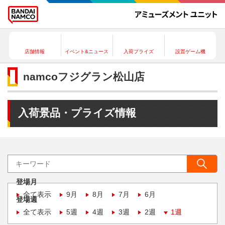
店舗情報
イベント&ニュース
入荷プライズ
設置ゲーム機
namcoフジグラン松山店
入荷景品・プライズ情報
登場月
全て表示
9月
8月
7月
6月
登場週
全て表示
5週
4週
3週
2週
1週