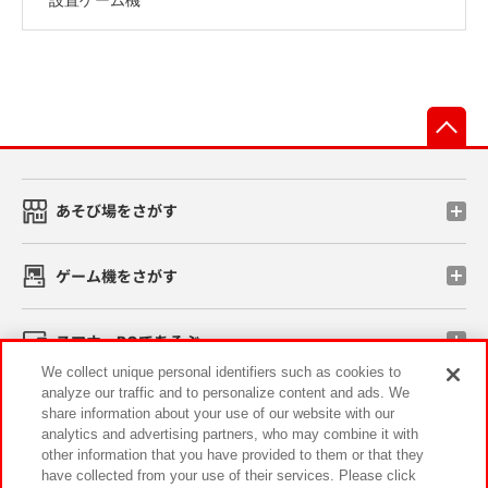
先
あそび場をさがす
ゲーム機をさがす
スマホ・PCであそぶ
We collect unique personal identifiers such as cookies to
analyze our traffic and to personalize content and ads. We
イベント・キャンペーン
share information about your use of our website with our
analytics and advertising partners, who may combine it with
other information that you have provided to them or that they
have collected from your use of their services. Please click