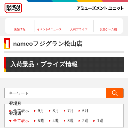
店舗情報
イベント&ニュース
入荷プライズ
設置ゲーム機
namcoフジグラン松山店
入荷景品・プライズ情報
登場月
全て表示
9月
8月
7月
6月
登場週
全て表示
5週
4週
3週
2週
1週