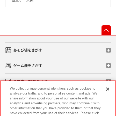
先
あそび場をさがす
ゲーム機をさがす
スマホ・PCであそぶ
We collect unique personal identifiers such as cookies to
analyze our traffic and to personalize content and ads. We
イベント・キャンペーン
share information about your use of our website with our
analytics and advertising partners, who may combine it with
other information that you have provided to them or that they
have collected from your use of their services. Please click