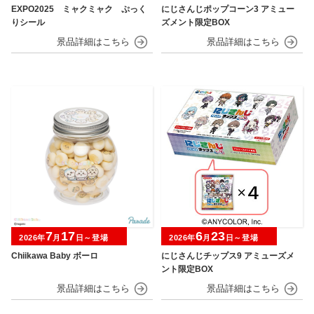
EXPO2025 ミャクミャク ぷっく
にじさんじポップコーン3 アミュー
りシール
ズメント限定BOX
7
17
6
23
2026年
月
日～登場
2026年
月
日～登場
Chiikawa Baby ボーロ
にじさんじチップス9 アミューズメ
ント限定BOX