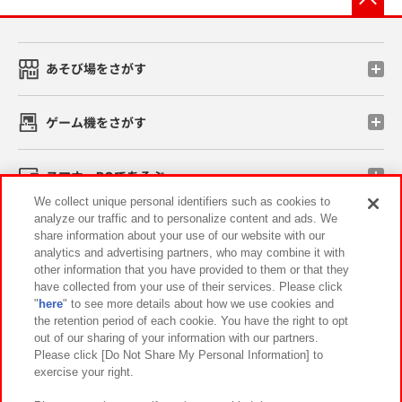
あそび場をさがす
ゲーム機をさがす
スマホ・PCであそぶ
We collect unique personal identifiers such as cookies to
analyze our traffic and to personalize content and ads. We
イベント・キャンペーン
share information about your use of our website with our
analytics and advertising partners, who may combine it with
other information that you have provided to them or that they
have collected from your use of their services. Please click
"
here
" to see more details about how we use cookies and
関連会社
サステナビリティ
サイトポリシー
the retention period of each cookie. You have the right to opt
out of our sharing of your information with our partners.
プライバシーポリシー
ウェブアクセシビリティ方針と検証結果
Please click [Do Not Share My Personal Information] to
exercise your right.
お取引先さまとともに
食品のご提供について