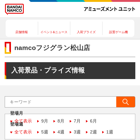
店舗情報
イベント&ニュース
入荷プライズ
設置ゲーム機
namcoフジグラン松山店
入荷景品・プライズ情報
登場月
全て表示
9月
8月
7月
6月
登場週
全て表示
5週
4週
3週
2週
1週