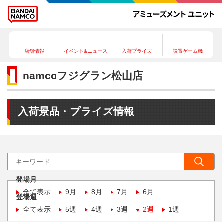
店舗情報
イベント&ニュース
入荷プライズ
設置ゲーム機
namcoフジグラン松山店
入荷景品・プライズ情報
登場月
全て表示
9月
8月
7月
6月
登場週
全て表示
5週
4週
3週
2週
1週