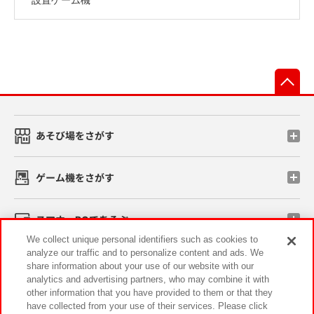
先
あそび場をさがす
ゲーム機をさがす
スマホ・PCであそぶ
We collect unique personal identifiers such as cookies to
analyze our traffic and to personalize content and ads. We
イベント・キャンペーン
share information about your use of our website with our
analytics and advertising partners, who may combine it with
other information that you have provided to them or that they
have collected from your use of their services. Please click