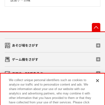
先
あそび場をさがす
ゲーム機をさがす
スマホ・PCであそぶ
We collect unique personal identifiers such as cookies to
analyze our traffic and to personalize content and ads. We
イベント・キャンペーン
share information about your use of our website with our
analytics and advertising partners, who may combine it with
other information that you have provided to them or that they
have collected from your use of their services. Please click