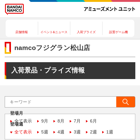
店舗情報
イベント&ニュース
入荷プライズ
設置ゲーム機
namcoフジグラン松山店
入荷景品・プライズ情報
登場月
全て表示
9月
8月
7月
6月
登場週
全て表示
5週
4週
3週
2週
1週