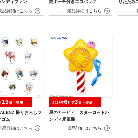
ハンディファン
納ポーチ付きエコバッグ
りたたみ
19
6
3
月
日～登場
2026年
月第
週～登場
IVALENZ 撮りおろしフ
星のカービィ スターロッドハ
アゴム
ンディ扇風機