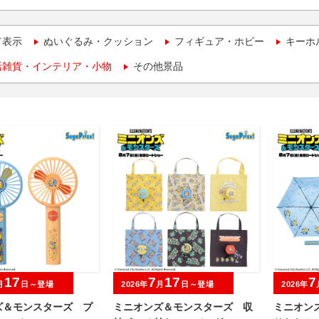
て表示
ぬいぐるみ・クッション
フィギュア・ホビー
キーホ
活雑貨・インテリア・小物
その他景品
17
7
17
7
月
日～登場
2026年
月
日～登場
2026年
ズ＆モンスターズ プ
ミニオンズ＆モンスターズ 収
ミニオン