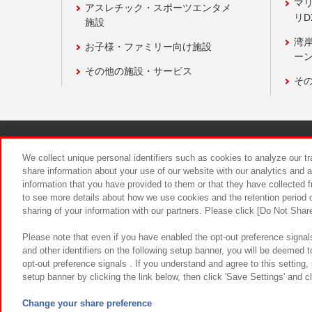
マ
アスレチック・スポーツエンタメ
リD
施設
湾
お子様・ファミリー向け施設
ーン
その他の施設・サービス
そ
関連会社
サステナビリティ
We collect unique personal identifiers such as cookies to analyze our t
share information about your use of our website with our analytics and 
information that you have provided to them or that they have collected f
食品のご提
to see more details about how we use cookies and the retention period o
sharing of your information with our partners. Please click [Do Not Shar
Please note that even if you have enabled the opt-out preference signals
and other identifiers on the following setup banner, you will be deemed 
opt-out preference signals . If you understand and agree to this setting
setup banner by clicking the link below, then click 'Save Settings' and c
©Bandai Namco Amusement Inc.
©Ba
Change your share preference