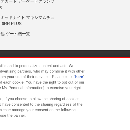
リオカート アーケードグランプ
X
岸ミッドナイト マキシマムチュ
 6RR PLUS
の他 ゲーム機一覧
サイトポリシー
プライバシーポリシー
ウェブアクセシビリティ方
raffic and to personalize content and ads. We
advertising partners, who may combine it with other
rom your use of their services. Please click "
here
"
供について
カスタマーハラスメント対応方針
よくあるご質問・
f each cookie. You have the right to opt out of our
e My Personal Information] to exercise your right.
 , if you choose to allow the sharing of cookies
to have consented to the sharing regardless of the
, please manage your consent on the following
lose the banner.
ndai Namco Amusement Lab Inc.
©Bandai Namco Experience Inc.
©HANAY