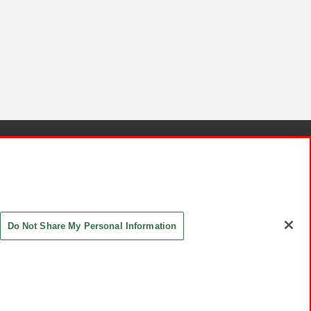
針と検証結果
お取引先さまとともに
お問い合わせ
Do Not Share My Personal Information
ASHIKI Co., Ltd. All Rights Reserved.