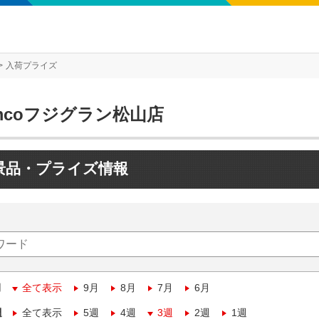
入荷プライズ
mcoフジグラン松山店
景品・プライズ情報
月
全て表示
9月
8月
7月
6月
週
全て表示
5週
4週
3週
2週
1週