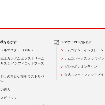
ム機をさがす
スマホ・PCであそぶ
ドルマスター TOURS
ナムコオンラインクレーン
動戦士ガンダム エクストリーム
ナムコパークス オンライ
ーサス２ インフィニットブース
ガシャポンオンライン
公式スマートフォンアプリ
ョジョの奇妙な冒険 ラストサバ
バー
鼓の達人
りスピリッツ