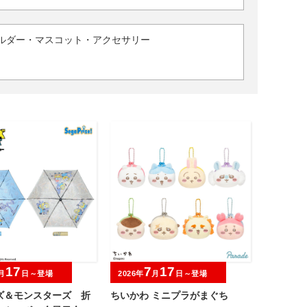
ルダー・マスコット・アクセサリー
17
7
17
月
日～登場
2026年
月
日～登場
ズ＆モンスターズ 折
ちいかわ ミニプラがまぐち