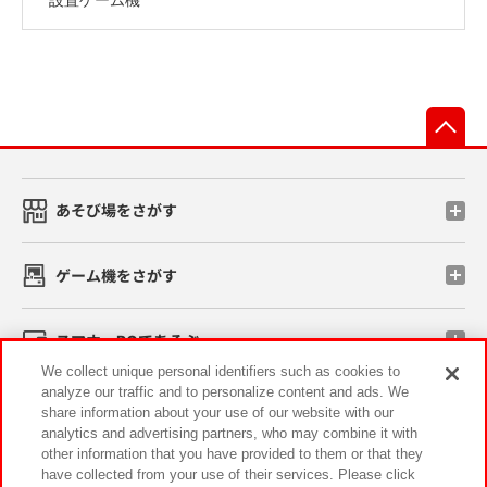
先
あそび場をさがす
ゲーム機をさがす
スマホ・PCであそぶ
We collect unique personal identifiers such as cookies to
analyze our traffic and to personalize content and ads. We
イベント・キャンペーン
share information about your use of our website with our
analytics and advertising partners, who may combine it with
other information that you have provided to them or that they
have collected from your use of their services. Please click