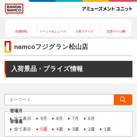
店舗情報
イベント&ニュース
入荷プライズ
設置ゲーム機
namcoフジグラン松山店
入荷景品・プライズ情報
登場月
全て表示
9月
8月
7月
6月
登場週
全て表示
5週
4週
3週
2週
1週