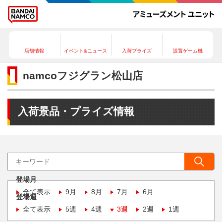
店舗情報
イベント&ニュース
入荷プライズ
設置ゲーム機
namcoフジグラン松山店
入荷景品・プライズ情報
登場月
全て表示
9月
8月
7月
6月
登場週
全て表示
5週
4週
3週
2週
1週