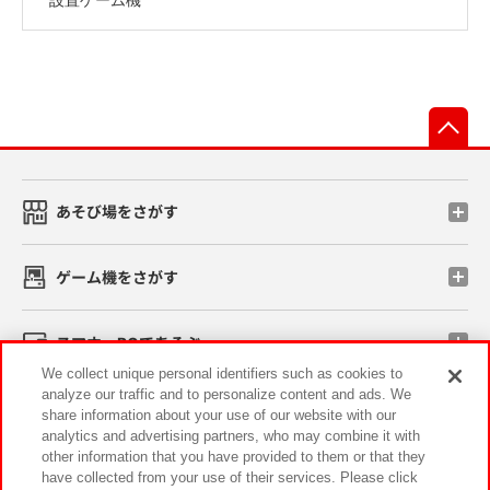
先
あそび場をさがす
ゲーム機をさがす
スマホ・PCであそぶ
We collect unique personal identifiers such as cookies to
analyze our traffic and to personalize content and ads. We
イベント・キャンペーン
share information about your use of our website with our
analytics and advertising partners, who may combine it with
other information that you have provided to them or that they
have collected from your use of their services. Please click