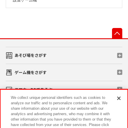
先
あそび場をさがす
ゲーム機をさがす
スマホ・PCであそぶ
We collect unique personal identifiers such as cookies to
analyze our traffic and to personalize content and ads. We
イベント・キャンペーン
share information about your use of our website with our
analytics and advertising partners, who may combine it with
other information that you have provided to them or that they
have collected from your use of their services. Please click