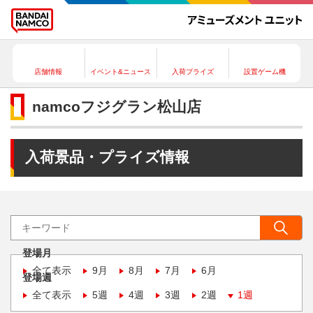
店舗情報
イベント&ニュース
入荷プライズ
設置ゲーム機
namcoフジグラン松山店
入荷景品・プライズ情報
登場月
全て表示
9月
8月
7月
6月
登場週
全て表示
5週
4週
3週
2週
1週