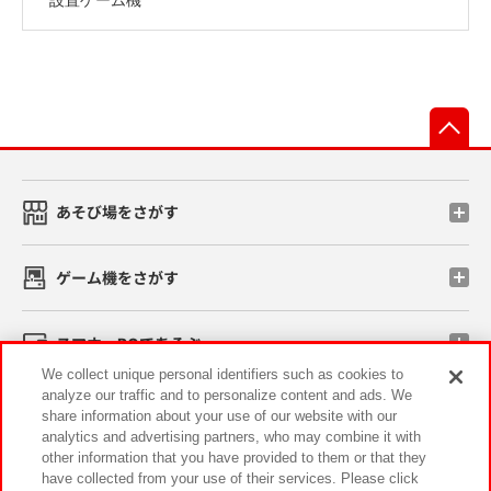
先
あそび場をさがす
ゲーム機をさがす
スマホ・PCであそぶ
We collect unique personal identifiers such as cookies to
analyze our traffic and to personalize content and ads. We
イベント・キャンペーン
share information about your use of our website with our
analytics and advertising partners, who may combine it with
other information that you have provided to them or that they
have collected from your use of their services. Please click