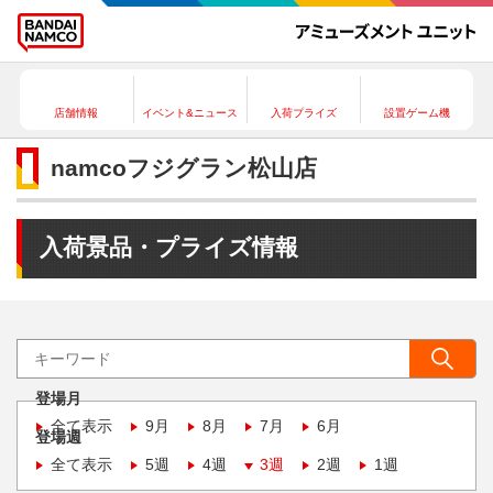
店舗情報
イベント&ニュース
入荷プライズ
設置ゲーム機
namcoフジグラン松山店
入荷景品・プライズ情報
登場月
全て表示
9月
8月
7月
6月
登場週
全て表示
5週
4週
3週
2週
1週