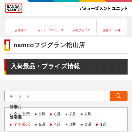
店舗情報
イベント&ニュース
入荷プライズ
設置ゲーム機
namcoフジグラン松山店
入荷景品・プライズ情報
登場月
全て表示
9月
8月
7月
6月
登場週
全て表示
5週
4週
3週
2週
1週