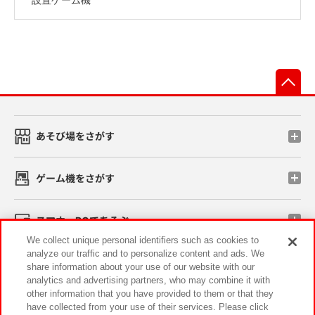
先
あそび場をさがす
ゲーム機をさがす
スマホ・PCであそぶ
We collect unique personal identifiers such as cookies to
analyze our traffic and to personalize content and ads. We
イベント・キャンペーン
share information about your use of our website with our
analytics and advertising partners, who may combine it with
other information that you have provided to them or that they
have collected from your use of their services. Please click