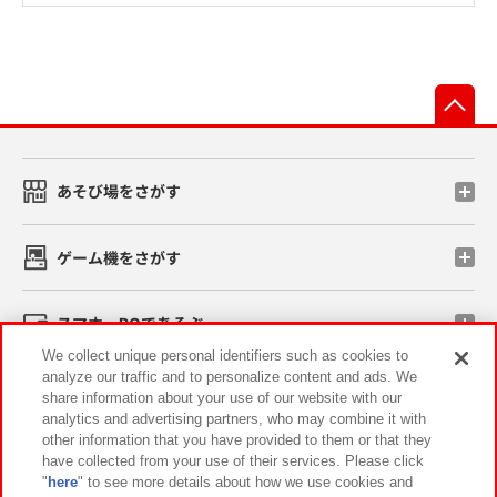
先
あそび場をさがす
ゲーム機をさがす
スマホ・PCであそぶ
We collect unique personal identifiers such as cookies to
analyze our traffic and to personalize content and ads. We
イベント・キャンペーン
share information about your use of our website with our
analytics and advertising partners, who may combine it with
other information that you have provided to them or that they
have collected from your use of their services. Please click
"
here
" to see more details about how we use cookies and
関連会社
サステナビリティ
サイトポリシー