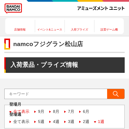
店舗情報
イベント&ニュース
入荷プライズ
設置ゲーム機
namcoフジグラン松山店
入荷景品・プライズ情報
登場月
全て表示
9月
8月
7月
6月
登場週
全て表示
5週
4週
3週
2週
1週