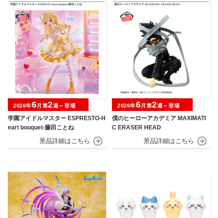
6
2
6
2
2026年
月第
週～登場
2026年
月第
週～登場
学園アイドルマスター ESPRESTO-H
僕のヒーローアカデミア MAXIMATI
eart bouquet-藤田ことね
C ERASER HEAD