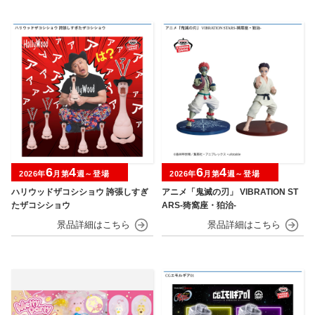
6
4
6
4
2026年
月第
週～登場
2026年
月第
週～登場
ハリウッドザコシショウ 誇張しすぎ
アニメ「鬼滅の刃」 VIBRATION ST
たザコシショウ
ARS-猗窩座・狛治-