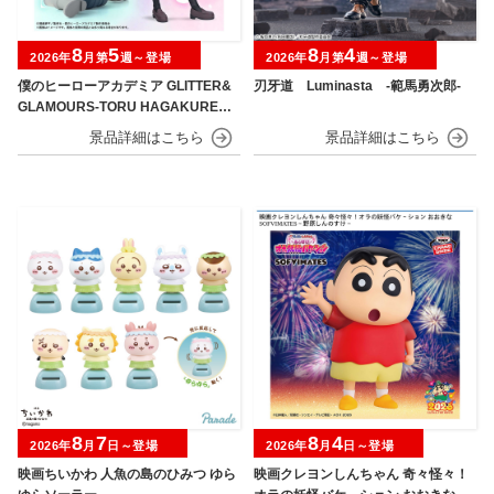
8
5
8
4
2026年
月第
週～登場
2026年
月第
週～登場
僕のヒーローアカデミア GLITTER&
刃牙道 Luminasta ‐範馬勇次郎‐
GLAMOURS-TORU HAGAKURE＆
MINA ASHIDO-
8
7
8
4
2026年
月
日～登場
2026年
月
日～登場
映画ちいかわ 人魚の島のひみつ ゆら
映画クレヨンしんちゃん 奇々怪々！