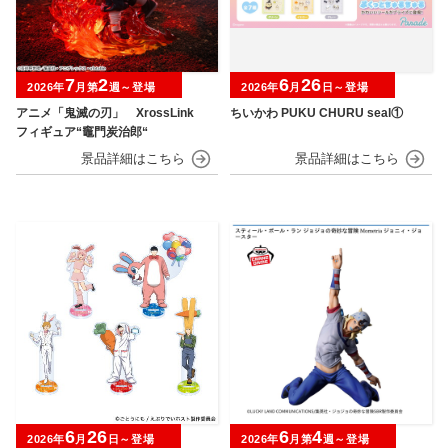
7
2
6
26
2026年
月第
週～登場
2026年
月
日～登場
アニメ「鬼滅の刃」 XrossLink
ちいかわ PUKU CHURU seal①
フィギュア“竈門炭治郎“
6
26
6
4
2026年
月
日～登場
2026年
月第
週～登場