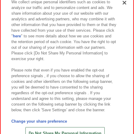
We collect unique personal identifiers such as cookies to
analyze our traffic and to personalize content and ads. We
イベント・キャンペーン
share information about your use of our website with our
analytics and advertising partners, who may combine it with
other information that you have provided to them or that they
have collected from your use of their services. Please click
"
here
" to see more details about how we use cookies and
関連会社
サステナビリティ
サイトポリシー
the retention period of each cookie. You have the right to opt
out of our sharing of your information with our partners.
プライバシーポリシー
ウェブアクセシビリティ方針と検証結果
Please click [Do Not Share My Personal Information] to
exercise your right.
お取引先さまとともに
食品のご提供について
カスタマーハラスメント対応方針
よくあるご質問・お問い合わせ
Please note that even if you have enabled the opt-out
preference signals , if you choose to allow the sharing of
cookies and other identifiers on the following setup banner,
you will be deemed to have consented to the sharing
regardless of the opt-out preference signals . If you
understand and agree to this setting, please manage your
consent on the following setup banner by clicking the link
below, then click 'Save Settings' and close the banner.
©Bandai Namco Amusement Inc.
©Bandai Namco Amusement Lab Inc.
Change your share preference
©Bandai Namco Experience Inc.
©HANAYASHIKI Co., Ltd. All Rights Reserved.
Do Not Share My Personal Information