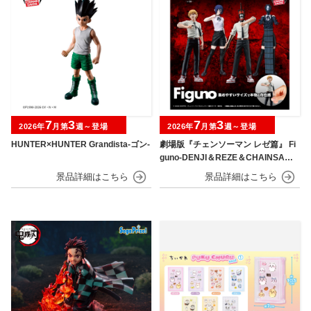
7
3
7
3
2026年
月第
週～登場
2026年
月第
週～登場
HUNTER×HUNTER Grandista-ゴン-
劇場版『チェンソーマン レゼ篇』 Fi
guno-DENJI＆REZE＆CHAINSAW
MAN＆BOMB-