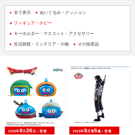
全て表示
ぬいぐるみ・クッション
フィギュア・ホビー
キーホルダー・マスコット・アクセサリー
生活雑貨・インテリア・小物
その他景品
8
26
8
5
2026年
月
日～登場
2026年
月第
週～登場