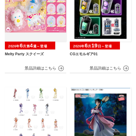
6
4
6
19
2026年
月第
週～登場
2026年
月
日～登場
Melty Party スクイーズ
CGエモルギア01