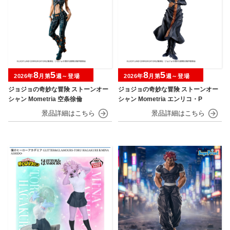
8
5
8
5
2026年
月第
週～登場
2026年
月第
週～登場
ジョジョの奇妙な冒険 ストーンオー
ジョジョの奇妙な冒険 ストーンオー
シャン Mometria 空条徐倫
シャン Mometria エンリコ・P