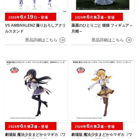
6
19
6
3
2026年
月
日～登場
2026年
月第
週～登場
VS AMBIVALENZ 撮りおろしアクリ
薬屋のひとりごと 猫猫 フィギュア～
ルスタンド
月精～
6
3
6
3
2026年
月第
週～登場
2026年
月第
週～登場
劇場版 魔法少女まどか☆マギカ〈ワ
劇場版 魔法少女まどか☆マギカ〈ワ