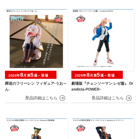
8
5
8
5
2026年
月第
週～登場
2026年
月第
週～登場
葬送のフリーレン フィギュア-うお～
劇場版『チェンソーマン レゼ篇』 Gr
ん-
andista-POWER-