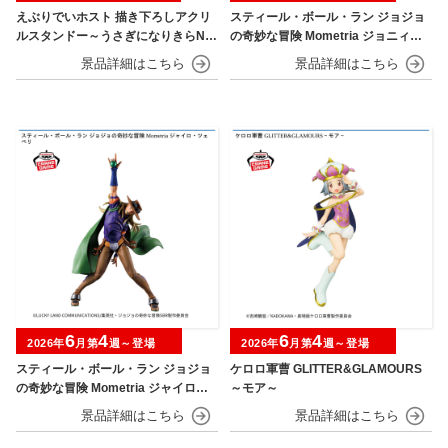
えぶりでいホスト 描き下ろしアクリ
スティール・ボール・ラン ジョジョ
ルスタンドー～うさぎになりきらNIG
の奇妙な冒険 Mometria ジョニィ・
HT～
ジョースター
6
4
6
4
2026年
月第
週～登場
2026年
月第
週～登場
スティール・ボール・ラン ジョジョ
ケロロ軍曹 GLITTER&GLAMOURS
の奇妙な冒険 Mometria ジャイロ・
～モア～
ツェペリ