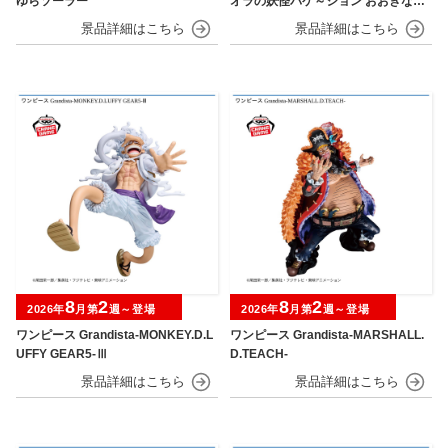
ゆらソーラー
オラの妖怪バケ～ション おおきなSO
FVIMATES～野原しんのすけ～
8
2
8
2
2026年
月第
週～登場
2026年
月第
週～登場
ワンピース Grandista-MONKEY.D.L
ワンピース Grandista-MARSHALL.
UFFY GEAR5-Ⅲ
D.TEACH-