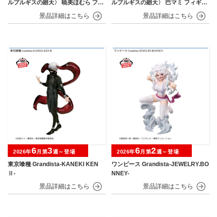
ルプルギスの廻天〉 暁美ほむら フィ
ルプルギスの廻天〉 巴マミ フィギュ
ギュア
ア
6
3
6
2
2026年
月第
週～登場
2026年
月第
週～登場
東京喰種 Grandista-KANEKI KEN
ワンピース Grandista-JEWELRY.BO
Ⅱ-
NNEY-