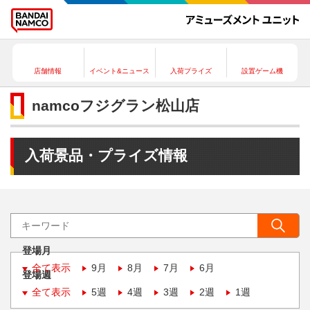
店舗情報
イベント&ニュース
入荷プライズ
設置ゲーム機
namcoフジグラン松山店
入荷景品・プライズ情報
登場月
全て表示
9月
8月
7月
6月
登場週
全て表示
5週
4週
3週
2週
1週