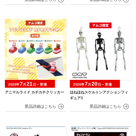
7
21
7
20
2026年
月
日～登場
2026年
月
日～登場
アニマルライド カチカチクリッカー
ほねほねスケルトンアクションフィ
ギュア3