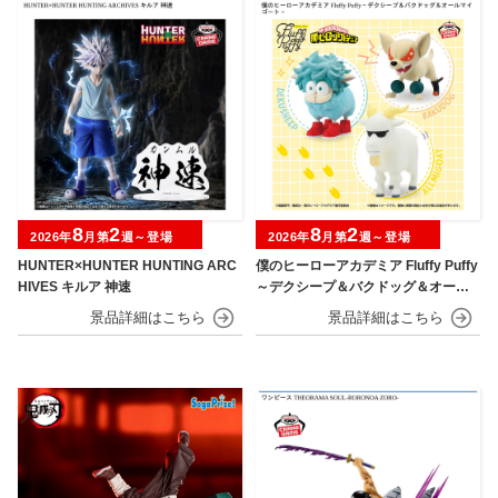
8
2
8
2
2026年
月第
週～登場
2026年
月第
週～登場
HUNTER×HUNTER HUNTING ARC
僕のヒーローアカデミア Fluffy Puffy
HIVES キルア 神速
～デクシープ＆バクドッグ＆オール
マイゴート～