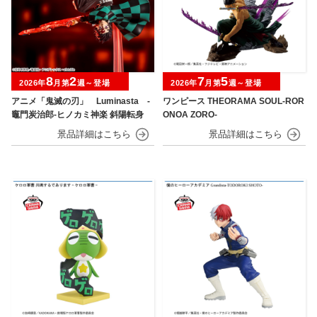
8
2
7
5
2026年
月第
週～登場
2026年
月第
週～登場
アニメ「鬼滅の刃」 Luminasta ‐
ワンピース THEORAMA SOUL-ROR
竈門炭治郎‐ヒノカミ神楽 斜陽転身
ONOA ZORO-