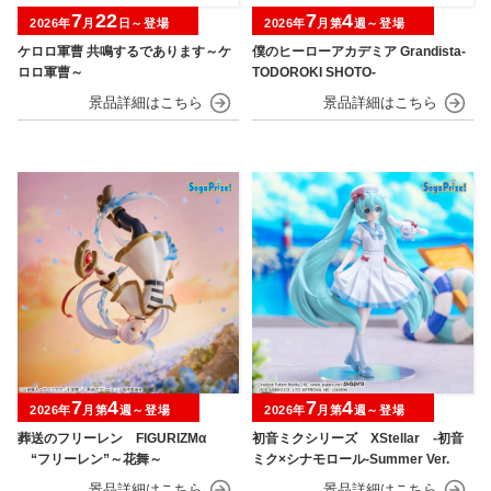
7
22
7
4
2026年
月
日～登場
2026年
月第
週～登場
ケロロ軍曹 共鳴するであります～ケ
僕のヒーローアカデミア Grandista-
ロロ軍曹～
TODOROKI SHOTO-
7
4
7
4
2026年
月第
週～登場
2026年
月第
週～登場
葬送のフリーレン FIGURIZMα
初音ミクシリーズ XStellar ‐初音
“フリーレン”～花舞～
ミク×シナモロール‐Summer Ver.