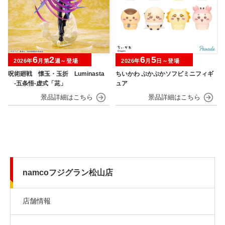
6
2
6
5
2026年
月第
週～登場
2026年
月
日～登場
呪術廻戦 懐玉・玉折 Luminasta
ちいかわ ぷかぷかソフビミニフィギ
‐五条悟‐虚式「茈」
ュア
namcoフジグラン松山店
店舗情報