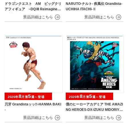
ドラゴンクエスト AM ビッグクリ
NARUTO-ナルト- 疾風伝 Grandista-
アフィギュア ~DQⅦ Reimagined
UCHIHA ITACHI-Ⅱ
発売記念編~
8
5
8
5
2026年
月第
週～登場
2026年
月第
週～登場
刃牙 Grandistaッッ!!-HANMA BAKI
僕のヒーローアカデミア THE AMAZI
-
NG HEROES-DX-IZUKU MIDORIYA
OVERLAY Ⅱ