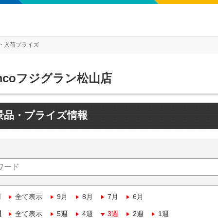
入荷プライズ
mcoフジグラン松山店
景品・プライズ情報
月
全て表示
9月
8月
7月
6月
週
全て表示
5週
4週
3週
2週
1週