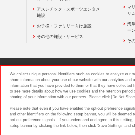
マ
アスレチック・スポーツエンタメ
リD
施設
湾
お子様・ファミリー向け施設
ーン
その他の施設・サービス
そ
関連会社
サステナビリティ
We collect unique personal identifiers such as cookies to analyze our t
share information about your use of our website with our analytics and 
information that you have provided to them or that they have collected f
食品のご提
to see more details about how we use cookies and the retention period o
sharing of your information with our partners. Please click [Do Not Shar
Please note that even if you have enabled the opt-out preference signals
and other identifiers on the following setup banner, you will be deemed 
opt-out preference signals . If you understand and agree to this setting
setup banner by clicking the link below, then click 'Save Settings' and c
©Bandai Namco Amusement Inc.
©Ba