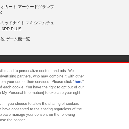
リオカート アーケードグランプ
X
岸ミッドナイト マキシマムチュ
 6RR PLUS
の他 ゲーム機一覧
サイトポリシー
プライバシーポリシー
ウェブアクセシビリティ方
raffic and to personalize content and ads. We
advertising partners, who may combine it with other
rom your use of their services. Please click "
here
"
供について
カスタマーハラスメント対応方針
よくあるご質問・
f each cookie. You have the right to opt out of our
e My Personal Information] to exercise your right.
 , if you choose to allow the sharing of cookies
to have consented to the sharing regardless of the
, please manage your consent on the following
lose the banner.
ndai Namco Amusement Lab Inc.
©Bandai Namco Experience Inc.
©HANAY