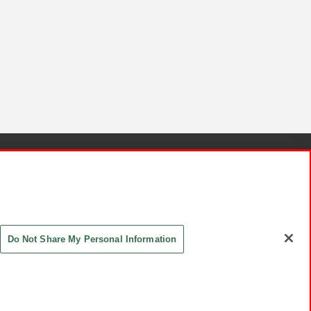
針と検証結果
お取引先さまとともに
お問い合わせ
Do Not Share My Personal Information
ASHIKI Co., Ltd. All Rights Reserved.