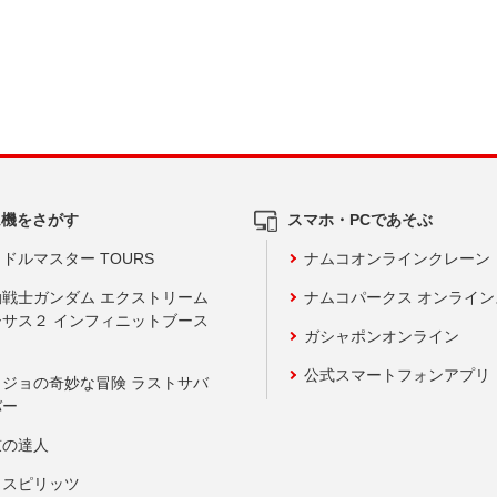
ム機をさがす
スマホ・PCであそぶ
ドルマスター TOURS
ナムコオンラインクレーン
動戦士ガンダム エクストリーム
ナムコパークス オンライ
ーサス２ インフィニットブース
ガシャポンオンライン
公式スマートフォンアプリ
ョジョの奇妙な冒険 ラストサバ
バー
鼓の達人
りスピリッツ