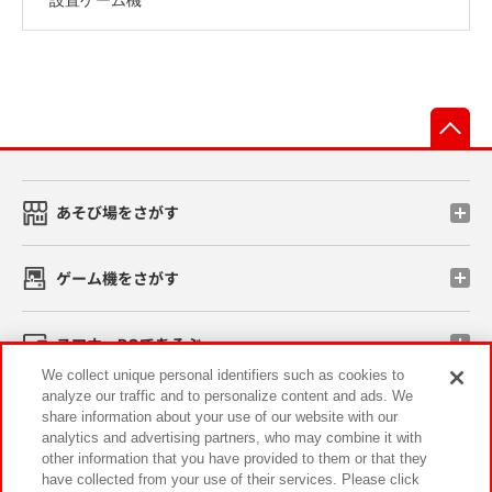
先
あそび場をさがす
ゲーム機をさがす
スマホ・PCであそぶ
We collect unique personal identifiers such as cookies to
analyze our traffic and to personalize content and ads. We
イベント・キャンペーン
share information about your use of our website with our
analytics and advertising partners, who may combine it with
other information that you have provided to them or that they
have collected from your use of their services. Please click