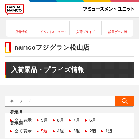
店舗情報
イベント&ニュース
入荷プライズ
設置ゲーム機
namcoフジグラン松山店
入荷景品・プライズ情報
登場月
全て表示
9月
8月
7月
6月
登場週
全て表示
5週
4週
3週
2週
1週