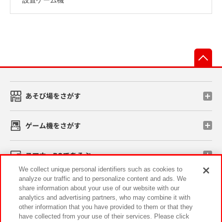
先
あそび場をさがす
ゲーム機をさがす
スマホ・PCであそぶ
We collect unique personal identifiers such as cookies to
analyze our traffic and to personalize content and ads. We
イベント・キャンペーン
share information about your use of our website with our
analytics and advertising partners, who may combine it with
other information that you have provided to them or that they
have collected from your use of their services. Please click