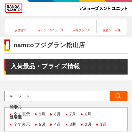
店舗情報
イベント&ニュース
入荷プライズ
設置ゲーム機
namcoフジグラン松山店
入荷景品・プライズ情報
登場月
全て表示
9月
8月
7月
6月
登場週
全て表示
5週
4週
3週
2週
1週