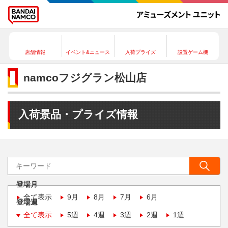
店舗情報
イベント&ニュース
入荷プライズ
設置ゲーム機
namcoフジグラン松山店
入荷景品・プライズ情報
登場月
全て表示
9月
8月
7月
6月
登場週
全て表示
5週
4週
3週
2週
1週