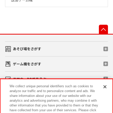
先
あそび場をさがす
ゲーム機をさがす
スマホ・PCであそぶ
We collect unique personal identifiers such as cookies to
analyze our traffic and to personalize content and ads. We
イベント・キャンペーン
share information about your use of our website with our
analytics and advertising partners, who may combine it with
other information that you have provided to them or that they
have collected from your use of their services. Please click