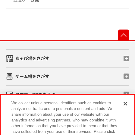
先
あそび場をさがす
ゲーム機をさがす
スマホ・PCであそぶ
We collect unique personal identifiers such as cookies to
analyze our traffic and to personalize content and ads. We
イベント・キャンペーン
share information about your use of our website with our
analytics and advertising partners, who may combine it with
other information that you have provided to them or that they
have collected from your use of their services. Please click