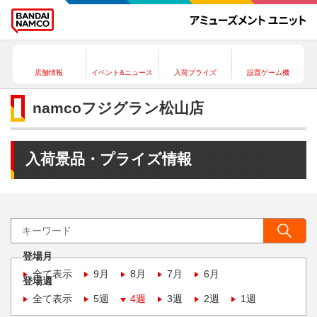
店舗情報
イベント&ニュース
入荷プライズ
設置ゲーム機
namcoフジグラン松山店
入荷景品・プライズ情報
登場月
全て表示
9月
8月
7月
6月
登場週
全て表示
5週
4週
3週
2週
1週