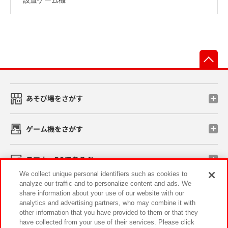
先
あそび場をさがす
ゲーム機をさがす
スマホ・PCであそぶ
We collect unique personal identifiers such as cookies to
analyze our traffic and to personalize content and ads. We
イベント・キャンペーン
share information about your use of our website with our
analytics and advertising partners, who may combine it with
other information that you have provided to them or that they
have collected from your use of their services. Please click