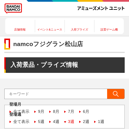
店舗情報
イベント&ニュース
入荷プライズ
設置ゲーム機
namcoフジグラン松山店
入荷景品・プライズ情報
登場月
全て表示
9月
8月
7月
6月
登場週
全て表示
5週
4週
3週
2週
1週