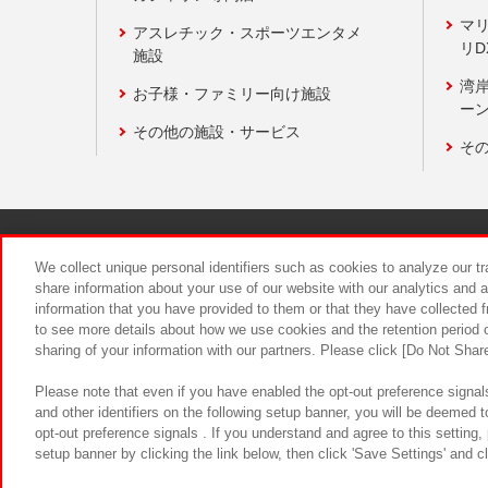
マ
アスレチック・スポーツエンタメ
リD
施設
湾
お子様・ファミリー向け施設
ーン
その他の施設・サービス
そ
関連会社
サステナビリティ
We collect unique personal identifiers such as cookies to analyze our t
share information about your use of our website with our analytics and 
information that you have provided to them or that they have collected f
食品のご提
to see more details about how we use cookies and the retention period o
sharing of your information with our partners. Please click [Do Not Shar
Please note that even if you have enabled the opt-out preference signals
and other identifiers on the following setup banner, you will be deemed 
opt-out preference signals . If you understand and agree to this setting
setup banner by clicking the link below, then click 'Save Settings' and c
©Bandai Namco Amusement Inc.
©Ba