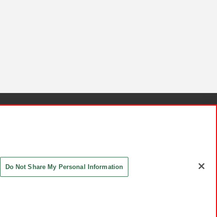
針と検証結果
お取引先さまとともに
お問い合わせ
Do Not Share My Personal Information
ASHIKI Co., Ltd. All Rights Reserved.