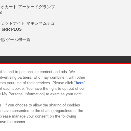
リオカート アーケードグランプ
X
岸ミッドナイト マキシマムチュ
 6RR PLUS
の他 ゲーム機一覧
サイトポリシー
プライバシーポリシー
ウェブアクセシビリティ方
raffic and to personalize content and ads. We
advertising partners, who may combine it with other
rom your use of their services. Please click "
here
"
供について
カスタマーハラスメント対応方針
よくあるご質問・
f each cookie. You have the right to opt out of our
e My Personal Information] to exercise your right.
 , if you choose to allow the sharing of cookies
to have consented to the sharing regardless of the
, please manage your consent on the following
lose the banner.
ndai Namco Amusement Lab Inc.
©Bandai Namco Experience Inc.
©HANAY