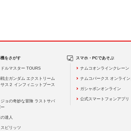
ム機をさがす
スマホ・PCであそぶ
ドルマスター TOURS
ナムコオンラインクレーン
動戦士ガンダム エクストリーム
ナムコパークス オンライ
ーサス２ インフィニットブース
ガシャポンオンライン
公式スマートフォンアプリ
ョジョの奇妙な冒険 ラストサバ
バー
鼓の達人
りスピリッツ