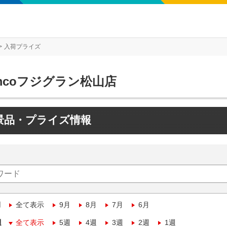
入荷プライズ
mcoフジグラン松山店
景品・プライズ情報
月
全て表示
9月
8月
7月
6月
週
全て表示
5週
4週
3週
2週
1週