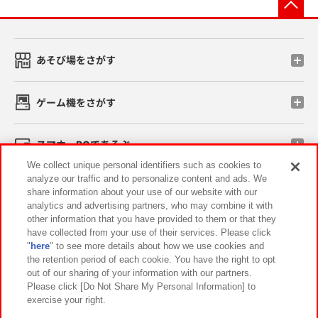
先
あそび場をさがす
ゲーム機をさがす
スマホ・PCであそぶ
We collect unique personal identifiers such as cookies to
analyze our traffic and to personalize content and ads. We
イベント・キャンペーン
share information about your use of our website with our
analytics and advertising partners, who may combine it with
other information that you have provided to them or that they
have collected from your use of their services. Please click
"
here
" to see more details about how we use cookies and
関連会社
サステナビリティ
サイトポリシー
the retention period of each cookie. You have the right to opt
out of our sharing of your information with our partners.
プライバシーポリシー
ウェブアクセシビリティ方針と検証結果
Please click [Do Not Share My Personal Information] to
exercise your right.
お取引先さまとともに
食品のご提供について