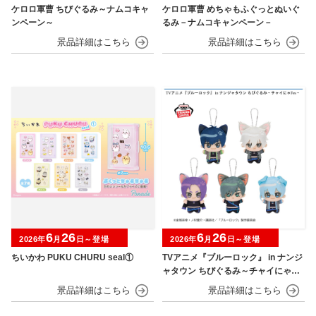
ケロロ軍曹 ちびぐるみ～ナムコキャ
ケロロ軍曹 めちゃもふぐっとぬいぐ
ンペーン～
るみ－ナムコキャンペーン－
6
26
6
26
2026年
月
日～登場
2026年
月
日～登場
ちいかわ PUKU CHURU seal①
TVアニメ『ブルーロック』 in ナンジ
ャタウン ちびぐるみ～チャイにゃFe
s～