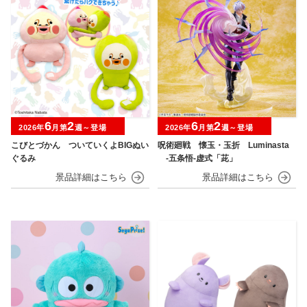
6
2
6
2
2026年
月第
週～登場
2026年
月第
週～登場
こびとづかん ついていくよBIGぬい
呪術廻戦 懐玉・玉折 Luminasta
ぐるみ
‐五条悟‐虚式「茈」