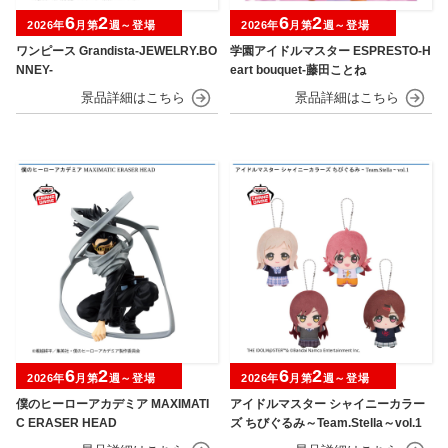
6
2
6
2
2026年
月第
週～登場
2026年
月第
週～登場
ワンピース Grandista-JEWELRY.BO
学園アイドルマスター ESPRESTO-H
NNEY-
eart bouquet-藤田ことね
6
2
6
2
2026年
月第
週～登場
2026年
月第
週～登場
僕のヒーローアカデミア MAXIMATI
アイドルマスター シャイニーカラー
C ERASER HEAD
ズ ちびぐるみ～Team.Stella～vol.1