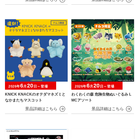
6
20
6
20
2026年
月
日～登場
2026年
月
日～登場
KNICK KNACKのオテダマネズミと
わくわくの森 危険生物ぬいぐるみ L
なかまたちマスコット
MCアソート