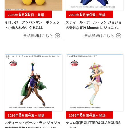
6
26
6
4
2026年
月
日～登場
2026年
月第
週～登場
それいけ！アンパンマン ポシェッ
スティール・ボール・ラン ジョジョ
ト小物入れぬいぐるみLL
の奇妙な冒険 Mometria ジョニィ・
ジョースター
6
4
6
4
2026年
月第
週～登場
2026年
月第
週～登場
スティール・ボール・ラン ジョジョ
ケロロ軍曹 GLITTER&GLAMOURS