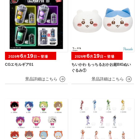
6
19
6
19
2026年
月
日～登場
2026年
月
日～登場
CGエモルギア01
ちいかわ もっちるおかお超BIGぬい
ぐるみ①