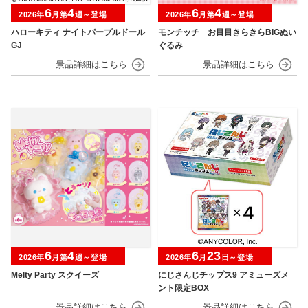
6
4
6
4
2026年
月第
週～登場
2026年
月第
週～登場
ハローキティ ナイトパープルドール
モンチッチ お目目きらきらBIGぬい
GJ
ぐるみ
6
4
6
23
2026年
月第
週～登場
2026年
月
日～登場
Melty Party スクイーズ
にじさんじチップス9 アミューズメ
ント限定BOX