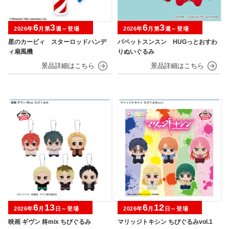
6
3
6
3
2026年
月第
週～登場
2026年
月第
週～登場
星のカービィ スターロッドハンデ
パペットスンスン HUGっとおすわ
ィ扇風機
りぬいぐるみ
6
13
6
12
2026年
月
日～登場
2026年
月
日～登場
映画 ギヴン 柊mix ちびぐるみ
マリッジトキシン ちびぐるみvol.1