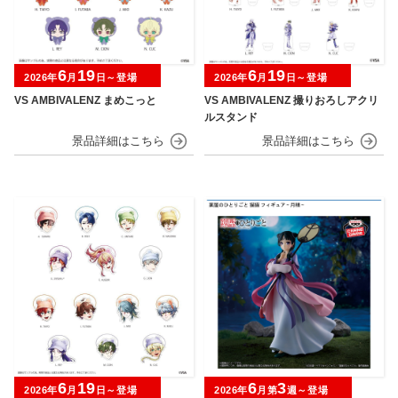
6
19
6
19
2026年
月
日～登場
2026年
月
日～登場
VS AMBIVALENZ まめこっと
VS AMBIVALENZ 撮りおろしアクリ
ルスタンド
6
19
6
3
2026年
月
日～登場
2026年
月第
週～登場