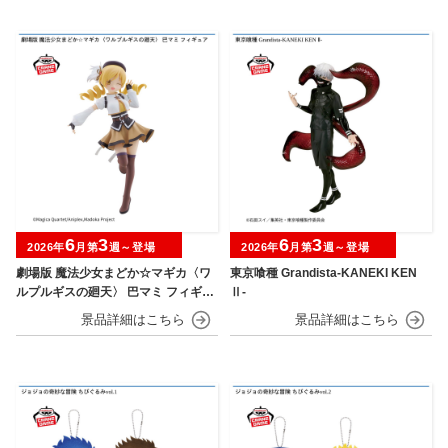
6
3
6
3
2026年
月第
週～登場
2026年
月第
週～登場
劇場版 魔法少女まどか☆マギカ〈ワ
東京喰種 Grandista-KANEKI KEN
ルプルギスの廻天〉 巴マミ フィギュ
Ⅱ-
ア