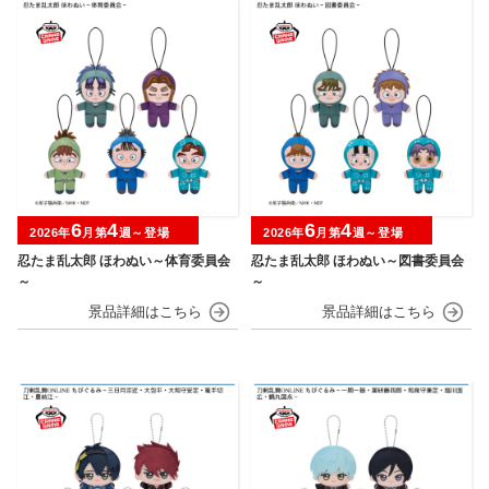
6
4
6
4
2026年
月第
週～登場
2026年
月第
週～登場
忍たま乱太郎 ほわぬい～体育委員会
忍たま乱太郎 ほわぬい～図書委員会
～
～