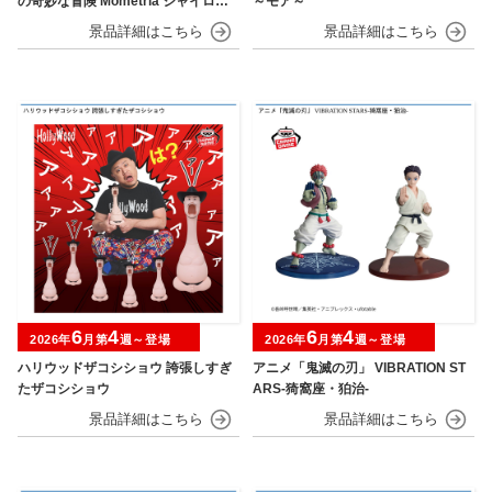
の奇妙な冒険 Mometria ジャイロ・
～モア～
ツェペリ
6
4
6
4
2026年
月第
週～登場
2026年
月第
週～登場
ハリウッドザコシショウ 誇張しすぎ
アニメ「鬼滅の刃」 VIBRATION ST
たザコシショウ
ARS-猗窩座・狛治-