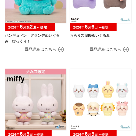
6
2
6
6
2026年
月第
週～登場
2026年
月
日～登場
ハンギョドン グランデぬいぐる
ちらりズ BIGぬいぐるみ
み びっくり！
6
5
6
5
2026年
月
日～登場
2026年
月
日～登場