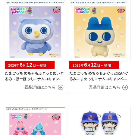
6
12
6
12
2026年
月
日～登場
2026年
月
日～登場
たまごっち めちゃもふぐっとぬいぐ
たまごっち めちゃもふぐっとぬいぐ
るみ～ほーほっち～ナムコキャンペ
るみ～まめっち～ナムコキャンペー
ーン
ン