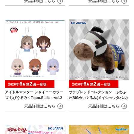
6
2
6
2
2026年
月第
週～登場
2026年
月第
週～登場
アイドルマスター シャイニーカラー
サラブレッドコレクション ふわふ
ズ ちびぐるみ～Team.Stella～vol.2
わBIGぬいぐるみ(メイショウタバル)