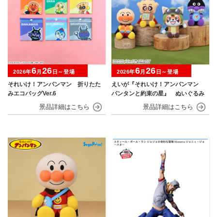
6
26
6
26
2026年
月
日～登場
2026年
月
日～登場
それいけ！アンパンマン 折りたた
えいが『それいけ！アンパンマン
みエコバッグVer.6
パンタンと約束の星』 ぬいぐるみ