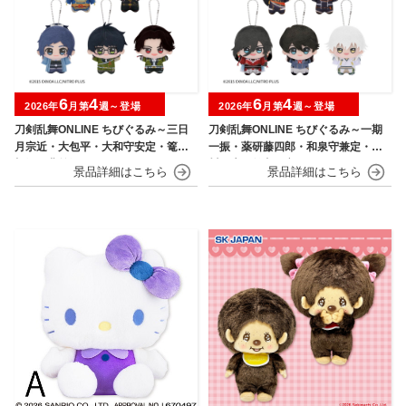
6
4
6
4
2026年
月第
週～登場
2026年
月第
週～登場
刀剣乱舞ONLINE ちびぐるみ～三日
刀剣乱舞ONLINE ちびぐるみ～一期
月宗近・大包平・大和守安定・篭手
一振・薬研藤四郎・和泉守兼定・堀
切江・豊前江～
川国広・鶴丸国永～