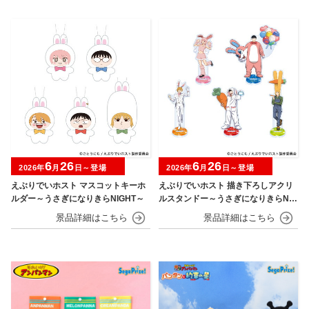
6
26
6
26
2026年
月
日～登場
2026年
月
日～登場
えぶりでいホスト マスコットキーホ
えぶりでいホスト 描き下ろしアクリ
ルダー～うさぎになりきらNIGHT～
ルスタンドー～うさぎになりきらNIG
HT～