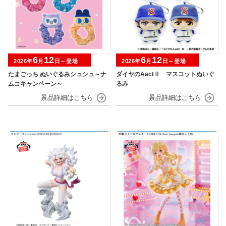
6
12
6
12
2026年
月
日～登場
2026年
月
日～登場
たまごっち ぬいぐるみシュシュ～ナ
ダイヤのAactⅡ マスコットぬいぐ
ムコキャンペーン～
るみ