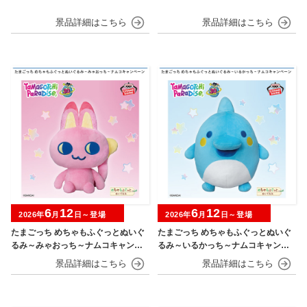
6
12
6
12
2026年
月
日～登場
2026年
月
日～登場
たまごっち めちゃもふぐっとぬいぐ
たまごっち めちゃもふぐっとぬいぐ
るみ～みゃおっち～ナムコキャンペ
るみ～いるかっち～ナムコキャンペ
ーン
ーン