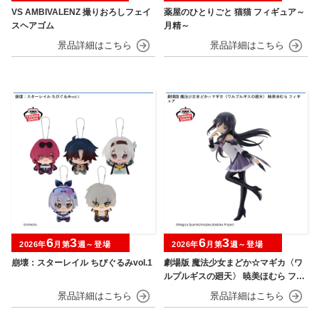
VS AMBIVALENZ 撮りおろしフェイ
薬屋のひとりごと 猫猫 フィギュア～
スヘアゴム
月精～
6
3
6
3
2026年
月第
週～登場
2026年
月第
週～登場
崩壊：スターレイル ちびぐるみvol.1
劇場版 魔法少女まどか☆マギカ〈ワ
ルプルギスの廻天〉 暁美ほむら フィ
ギュア