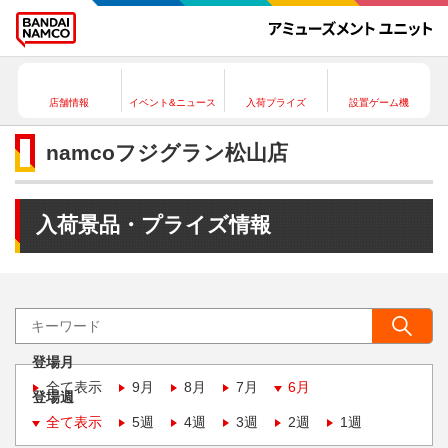
店舗情報
イベント&ニュース
入荷プライズ
設置ゲーム機
namcoフジグラン松山店
入荷景品・プライズ情報
登場月
全て表示
9月
8月
7月
6月
登場週
全て表示
5週
4週
3週
2週
1週